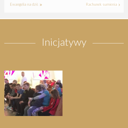
Ewangelia na dziś
Rachunek sumienia
Inicjatywy
Pielgrzymka do Wejherowa