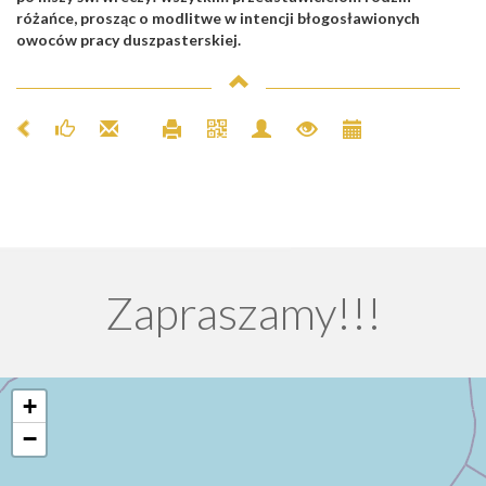
różańce, prosząc o modlitwe w intencji błogosławionych
owoców pracy duszpasterskiej.
Zapraszamy!!!
+
−