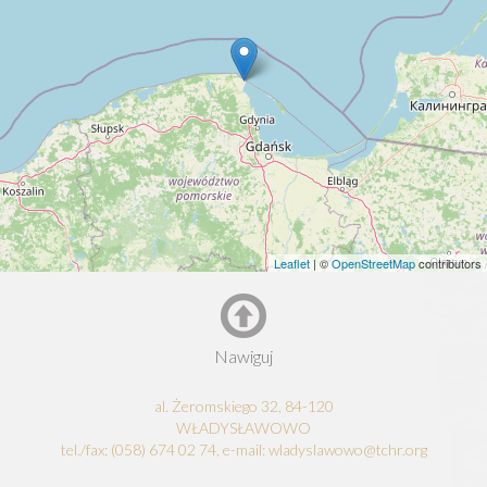
Leaflet
| ©
OpenStreetMap
contributors
Nawiguj
al. Żeromskiego 32, 84-120
WŁADYSŁAWOWO
tel./fax: (058) 674 02 74, e-mail: wladyslawowo@tchr.org