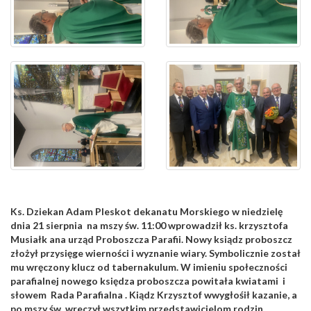
Ks. Dziekan Adam Pleskot dekanatu Morskiego w niedzielę
dnia 21 sierpnia na mszy św. 11:00 wprowadził ks. krzysztofa
Musiałk ana urząd Proboszcza Parafii. Nowy ksiądz proboszcz
złożył przysięge wierności i wyznanie wiary. Symbolicznie został
mu wręczony klucz od tabernakulum. W imieniu społeczności
parafialnej nowego księdza proboszcza powitała kwiatami i
słowem Rada Parafialna . Kiądz Krzysztof wwygłośił kazanie, a
po mszy św. wreczył wszytkim przedstawicielom rodzin