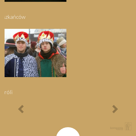
Festyn Parafialny
Bieg Papieski
XXII Pielgrzymi
Półmaraton - 1/3
Maraton Nordic Walking