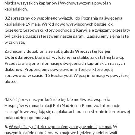
Matką wszystkich kapłanów i Wychowawczynią powołań
kapłańskich.
3.
Zapraszamy do wspólnego wyjazdu do Poznania na święcenia
kapłańskie 19 maja. Wśród nowo wyświęconych będzie dk.
Grzegorz Grabowski, który pochodzi z Karwi, ale związany przez laty
był także z duszpasterstwem naszej parafii. Zapisujemy się na listę
w zakrystii.
Zachęcamy do zabrania ze sobą ulotki
Wieczystej Księgi
Dobrodziejów,
które są wyłożone na stoliku za ostatnią ławką.
Przedstawiają one informację o święceniach kapłańskich naszych
diakonów. Proponujemy powierzyć im intencje, które będą
sprawować w czasie 15 Eucharystii. Więcej informacji w powyższej
ulotce.
4.
Dzisiaj przy naszym kościele będzie możliwość wsparcia
Hospicjów w ramach akcji Pola Nadziei na Pomorzu. Informacje
szczegółowe znajdują się na plakatach oraz na stronie internetowej
polanadzieinapomorzu.pl
5.
W najbliższy piątek rozpoczniemy maryjny miesiąc – maj.
W
naszym kościele nabożeństwo majowe będziemy celebrowali