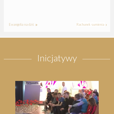
Ewangelia na dziś
Rachunek sumienia
Inicjatywy