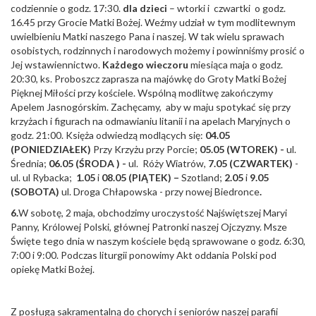
codziennie o godz. 17:30.
dla dzieci
– wtorki i czwartki o godz.
16.45 przy Grocie Matki Bożej. Weźmy udział w tym modlitewnym
uwielbieniu Matki naszego Pana i naszej. W tak wielu sprawach
osobistych, rodzinnych i narodowych możemy i powinniśmy prosić o
Jej wstawiennictwo.
Każdego wieczoru
miesiąca maja o godz.
20:30, ks. Proboszcz zaprasza na majówkę do Groty Matki Bożej
Pięknej Miłości przy kościele. Wspólną modlitwę zakończymy
Apelem Jasnogórskim. Zachęcamy, aby w maju spotykać się przy
krzyżach i figurach na odmawianiu litanii i na apelach Maryjnych o
godz. 21:00. Księża odwiedzą modlących się:
04.05
(PONIEDZIAŁEK)
Przy Krzyżu przy Porcie;
05.05 (WTOREK) -
ul.
Średnia;
06.05 (ŚRODA ) -
ul. Róży Wiatrów,
7.05 (CZWARTEK)
-
ul. ul Rybacka;
1.05
i
08.05 (PIĄTEK) –
Szotland;
2.05
i
9.05
(SOBOTA)
ul. Droga Chłapowska - przy nowej Biedronce
.
6.
W sobotę, 2 maja, obchodzimy uroczystość Najświętszej Maryi
Panny, Królowej Polski, głównej Patronki naszej Ojczyzny. Msze
Święte tego dnia w naszym kościele będą sprawowane o godz. 6:30,
7:00 i 9:00. Podczas liturgii ponowimy Akt oddania Polski pod
opiekę Matki Bożej.
Z posługą sakramentalną do chorych i seniorów naszej parafii