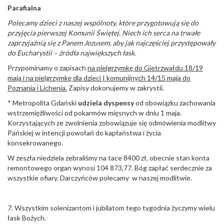
Parafialna
Polecamy dzieci z naszej wspólnoty, które przygotowują się do
przyjęcia pierwszej Komunii Świętej. Niech ich serca na trwałe
zaprzyjaźnią się z Panem Jezusem, aby jak najczęściej przystępowały
do Eucharystii – źródła największych łask.
Przypominamy o zapisach
na pielgrzymkę do Gietrzwałdu 18/19
maja i na pielgrzymkę dla dzieci I komunijnych 14/15 maja do
Poznania i Lichenia.
Zapisy dokonujemy w zakrystii.
* Metropolita Gdański
udziela dyspensy
od obowiązku zachowania
wstrzemięźliwości od pokarmów mięsnych w dniu 1 maja.
Korzystających ze zwolnienia zobowiązuje się odmówienia modlitwy
Pańskiej w intencji powołań do kapłaństwa i życia
konsekrowanego.
W zeszła niedziela zebraliśmy na tace 8400 zł, obecnie stan konta
remontowego organ wynosi 104 873,77. Bóg zapłać serdecznie za
wszystkie ofiary. Darczyńców polecamy w naszej modlitwie.
7. Wszystkim solenizantom i jubilatom tego tygodnia życzymy wielu
łask Bożych.