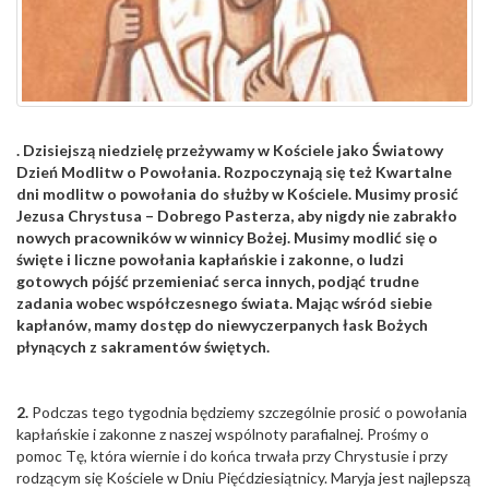
. Dzisiejszą niedzielę przeżywamy w Kościele jako Światowy
Dzień Modlitw o Powołania. Rozpoczynają się też Kwartalne
dni modlitw o powołania do służby w Kościele. Musimy prosić
Jezusa Chrystusa – Dobrego Pasterza, aby nigdy nie zabrakło
nowych pracowników w winnicy Bożej. Musimy modlić się o
święte i liczne powołania kapłańskie i zakonne, o ludzi
gotowych pójść przemieniać serca innych, podjąć trudne
zadania wobec współczesnego świata. Mając wśród siebie
kapłanów, mamy dostęp do niewyczerpanych łask Bożych
płynących z sakramentów świętych.
2.
Podczas tego tygodnia będziemy szczególnie prosić o powołania
kapłańskie i zakonne z naszej wspólnoty parafialnej. Prośmy o
pomoc Tę, która wiernie i do końca trwała przy Chrystusie i przy
rodzącym się Kościele w Dniu Pięćdziesiątnicy. Maryja jest najlepszą