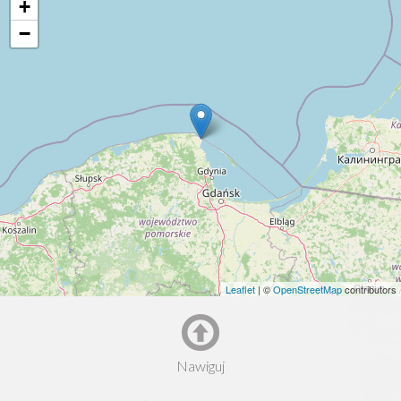
+
−
Leaflet
| ©
OpenStreetMap
contributors
Nawiguj