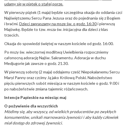
udamy się w piątek o stałej porze.
W pierwszy piątek (1 maja) będzie szczególna okazja do oddania czci
Najświętszemu Sercu Pana Jezusa oraz do pojednania się z Bogiem
i braćmi.
Dzieci zapraszamy na msze św. o godz. 16:30
i pierwszą
Majówkę. Będzie to tzw. msza św. inicjacyjna dla dzieci z klas
trzecich.
Okazja do spowiedzi świętej w naszym kościele od godz. 16:00.
Po mszy św. wieczornej modlitwą Uwielbienia rozpoczniemy
całonocną adorację Najśw. Sakramentu. Adoracja w duchu
Medjugorie jak zawsze o godz. 21.30.
W pierwszą sobotę (2 maja) oddajemy cześć Niepokalanemu Sercu
Maryi Panny oraz czcimy Ją jako Królową Polski. Nabożeństwo
pięciu pierwszych sobót miesiąca w naszym kościele o godz. 9:00 i
po nabożeństwie zmiana tajemnic różańcowych.
Intencje Papieskie na miesiąc maj
O pożywienie dla wszystkich
Módlmy się, aby wszyscy, od wielkich producentów po zwykłych
konsumentów, unikali marnowania żywności i aby każdy człowiek
miał dostęp do zdrowej żywności.