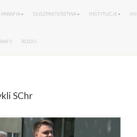
PARAFIA
DUSZPASTERSTWA
INSTYTUCJE
IN
RAFII
RODO
ykli SChr