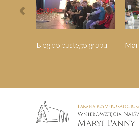
Wigilia dla Mieszkańców
Orszak Trzech 