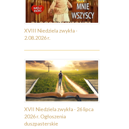
XVIII Niedziela zwykła -
2.08.2026 r.
XVII Niedziela zwykła - 26 lipca
2026 r. Ogłoszenia
duszpasterskie