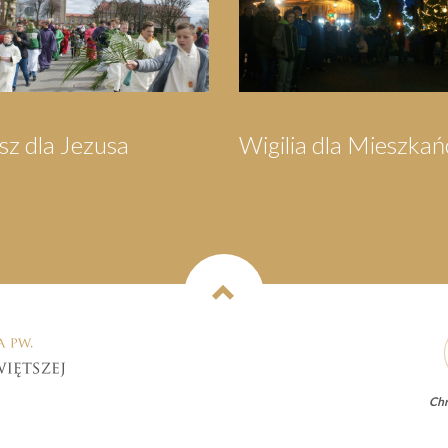
Króli
Pielgrzymka do
Pi
Wejherowa
Sw
Chr