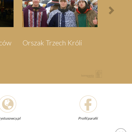
elgrzymka do
Festyn Parafialny
arzewa
ystusowcy.pl
Profil parafii