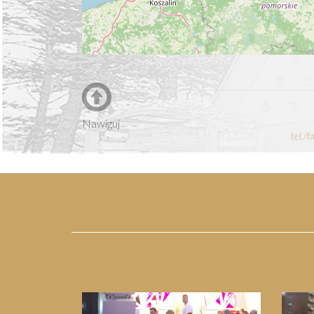
Nawiguj
tel./
Previous