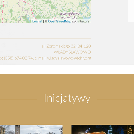
Leaflet
| ©
OpenStreetMap
contributors
al. Żeromskiego 32, 84-120
WŁADYSŁAWOWO
fax: (058) 674 02 74, e-mail: wladyslawowo@tchr.org
Inicjatywy