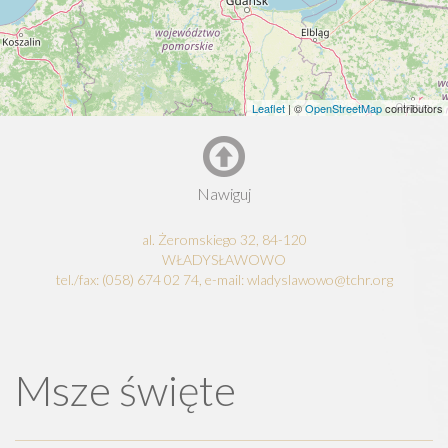
Leaflet
| ©
OpenStreetMap
contributors
Nawiguj
al. Żeromskiego 32, 84-120
WŁADYSŁAWOWO
tel./fax: (058) 674 02 74, e-mail: wladyslawowo@tchr.org
Msze święte