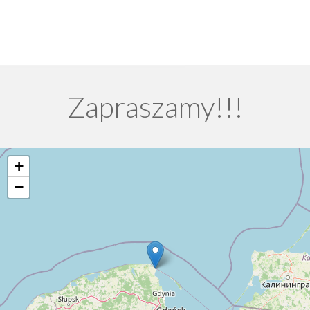
Zapraszamy!!!
+
−