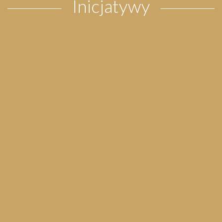
Inicjatywy
Pielgrzymka do Wejherowa