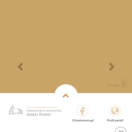
Bieg Papieski
XXII Pielgrzymi
Półmaraton - 1/3
Maraton Nordic Walking
- Rajd Rowerowy o
Memoriał Jana Pawła II
Previous
Next