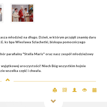
asza młodzież na długo. Dzień, w którym przyjęli znamię daru
.E. ks bpa Wiesława Szlachetki, biskupa pomocniczego
chór parafialny "Stella Maris" oraz nasz zespół młodzieżowy
j wyjątkowej uroczystości! Niech Bóg wszystkim hojnie
ie wszelka część i chwała.