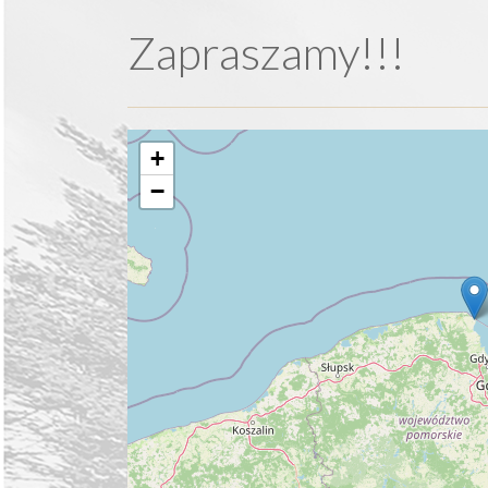
Zapraszamy!!!
+
−