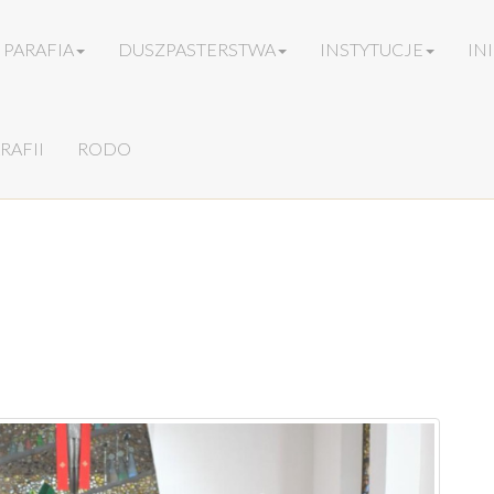
PARAFIA
DUSZPASTERSTWA
INSTYTUCJE
IN
RAFII
RODO