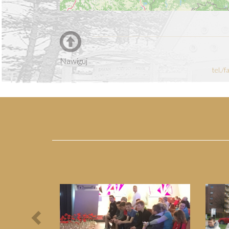
Nawiguj
tel./
Previous