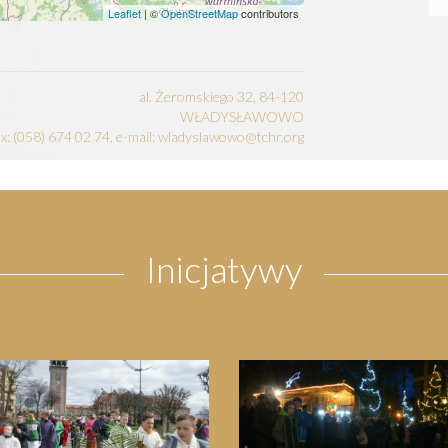
Leaflet
| ©
OpenStreetMap
contributors
al. Żeromskiego 32, 84-120
WŁADYSŁAWOWO
fax: (058) 674 02 74, e-mail: wladyslawowo@tchr.org
Inicjatywy