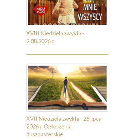
XVIII Niedziela zwykła -
2.08.2026 r.
XVII Niedziela zwykła - 26 lipca
2026 r. Ogłoszenia
duszpasterskie