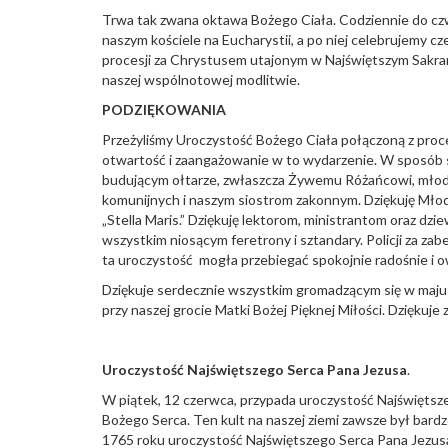
Trwa tak zwana oktawa Bożego Ciała. Codziennie do czw
naszym kościele na Eucharystii, a po niej celebrujemy
procesji za Chrystusem utajonym w Najświętszym Sakram
naszej wspólnotowej modlitwie.
PODZIĘKOWANIA
Przeżyliśmy Uroczystość Bożego Ciała połączoną z proc
otwartość i zaangażowanie w to wydarzenie. W sposób s
budującym ołtarze, zwłaszcza Żywemu Różańcowi, młod
komunijnych i naszym siostrom zakonnym. Dziękuję Młodz
„Stella Maris.” Dziękuję lektorom, ministrantom oraz d
wszystkim niosącym feretrony i sztandary. Policji za zab
ta uroczystość mogła przebiegać spokojnie radośnie i 
Dziękuje serdecznie wszystkim gromadzącym się w maju n
przy naszej grocie Matki Bożej Pięknej Miłości. Dziękuje
Uroczystość Najświętszego Serca Pana Jezusa
.
W piątek, 12 czerwca, przypada uroczystość Najświętsze
Bożego Serca. Ten kult na naszej ziemi zawsze był bard
1765 roku uroczystość Najświętszego Serca Pana Jezusa 