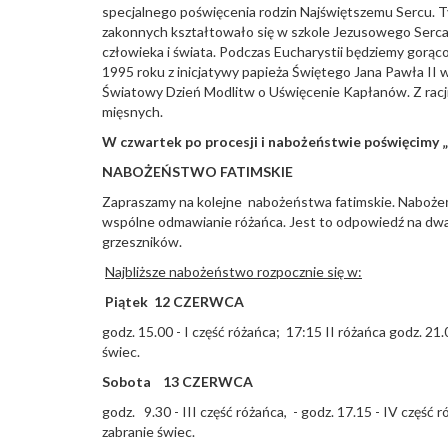
specjalnego poświęcenia rodzin Najświętszemu Sercu. Ty
zakonnych kształtowało się w szkole Jezusowego Serca!
człowieka i świata. Podczas Eucharystii będziemy gorąc
1995 roku z inicjatywy papieża Świętego Jana Pawła II
Światowy Dzień Modlitw o Uświęcenie Kapłanów. Z racji
mięsnych.
W czwartek po procesji i nabożeństwie poświęcimy „w
NABOŻEŃSTWO FATIMSKIE
Zapraszamy na kolejne nabożeństwa fatimskie. Nabożeń
wspólne odmawianie różańca. Jest to odpowiedź na dwa 
grzeszników.
Najbliższe nabożeństwo rozpocznie się w:
Piątek 12 CZERWCA
godz. 15.00 - I część różańca; 17:15 II różańca godz. 21
świec.
Sobota 13 CZERWCA
godz. 9.30 - III część różańca, - godz. 17.15 - IV część 
zabranie świec.