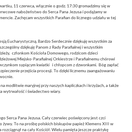
artku, 11 czerwca, włącznie o godz. 17:30 gromadzimy się w
 czerwcowe nabożeństwo do Serca Pana Jezusa i podążamy w
encie. Zachęcam wszystkich Parafian do licznego udziału w tej
esją Eucharystyczną. Bardzo Serdecznie dziękuję wszystkim za
zczególny dziękuję Panom z Rady Parafialnej i wszystkim
zieży, członkom Kościoła Domowego, rodzicom dzieci
ieżowej Miejsko-Parafialnej Orkiestrze i Parafialnemu chórowi
ziewczynkom sypiącym kwiatki i chłopcom z dzwonkami. Bóg zapłać
ezpieczenie przejścia procesji. To dzięki licznemu zaangażowaniu
owocnie.
a modlitwie maryjnej przy naszych kapliczkach i krzyżach, a także
 za wytrwałość i świadectwo wiary.
go Serca Pana Jezusa. Cały czerwiec poświęcony jest czci
zo żywy. To na prośbę polskich biskupów papież Klemens XIII w
rozciągnął na cały Kościół. Wielu pamięta jeszcze praktykę