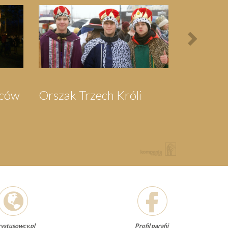
Next
Bieg Papieski
XXII Pielgrzymi
Półmaraton - 1/3
Maraton Nordic
Walking - Rajd
Rowerowy o
Memoriał Jana
Pawła II
ystusowcy.pl
Profil parafii