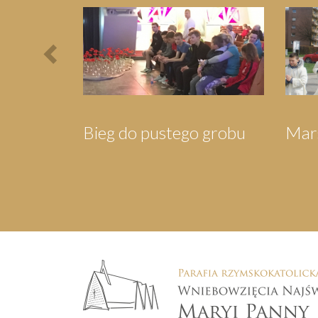
Previous
róli
Pielgrzymka do
Pie
Wejherowa
Sw