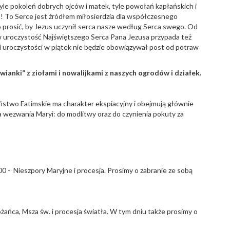
le pokoleń dobrych ojców i matek, tyle powołań kapłańskich i
 To Serce jest źródłem miłosierdzia dla współczesnego
o prosić, by Jezus uczynił serca nasze według Serca swego. Od
 w uroczystość Najświętszego Serca Pana Jezusa przypada też
 uroczystości w piątek nie będzie obowiązywał post od potraw
ianki” z ziołami i nowalijkami z naszych ogrodów i działek.
stwo Fatimskie ma charakter ekspiacyjny i obejmują głównie
wezwania Maryi: do modlitwy oraz do czynienia pokuty za
.00 - Nieszpory Maryjne i procesja. Prosimy o zabranie ze sobą
różańca, Msza św. i procesja światła. W tym dniu także prosimy o