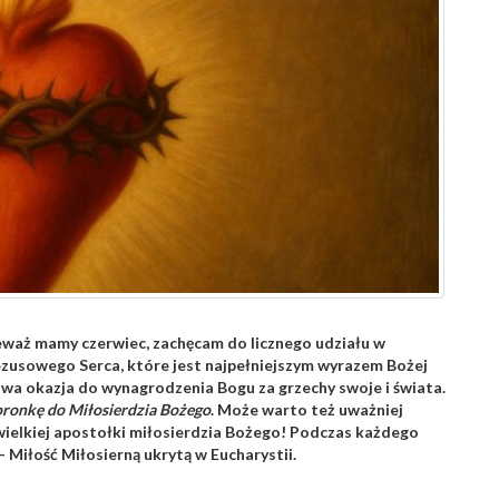
ieważ mamy czerwiec, zachęcam do licznego udziału w
ezusowego Serca, które jest najpełniejszym wyrazem Bożej
owa okazja do wynagrodzenia Bogu za grzechy swoje i świata.
ronkę do Miłosierdzia Bożego
. Może warto też uważniej
 wielkiej apostołki miłosierdzia Bożego! Podczas każdego
iłość Miłosierną ukrytą w Eucharystii.