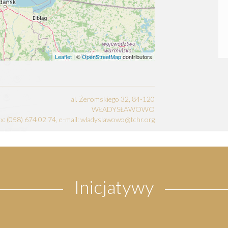
Leaflet
| ©
OpenStreetMap
contributors
al. Żeromskiego 32, 84-120
WŁADYSŁAWOWO
fax: (058) 674 02 74, e-mail: wladyslawowo@tchr.org
Inicjatywy