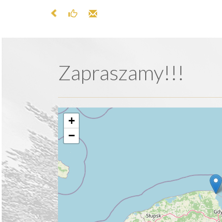
Zapraszamy!!!
+
−