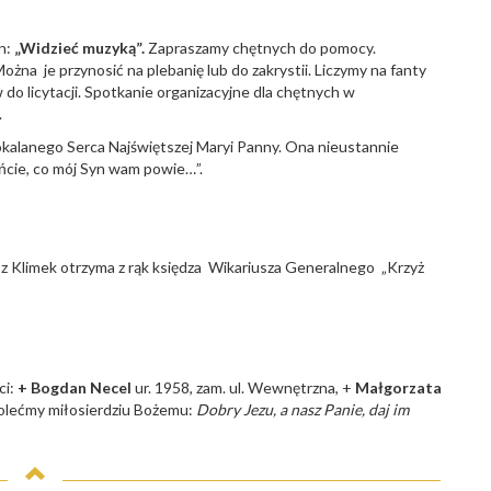
n:
„Widzieć muzyką”.
Zapraszamy chętnych do pomocy.
żna je przynosić na plebanię lub do zakrystii. Liczymy na fanty
o licytacji. Spotkanie organizacyjne dla chętnych w
.
kalanego Serca Najświętszej Maryi Panny. Ona nieustannie
ńcie, co mój Syn wam powie…”.
asz Klimek otrzyma z rąk księdza Wikariusza Generalnego „Krzyż
ci:
+ Bogdan Necel
ur. 1958, zam. ul. Wewnętrzna, +
Małgorzata
polećmy miłosierdziu Bożemu:
Dobry Jezu, a nasz Panie, daj im