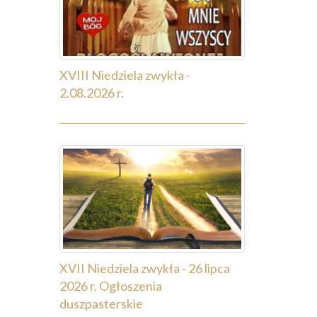
XVIII Niedziela zwykła -
2.08.2026 r.
XVII Niedziela zwykła - 26 lipca
2026 r. Ogłoszenia
duszpasterskie