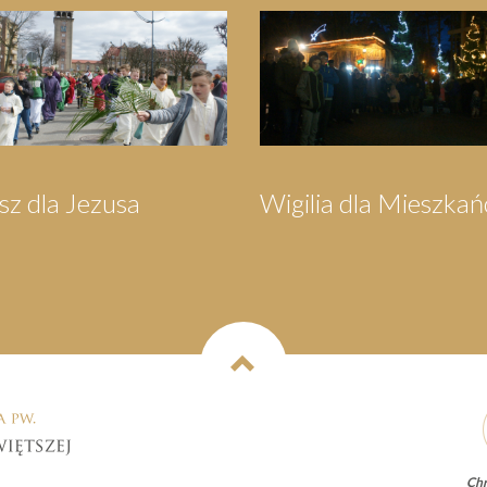
lgrzymka do
Festyn Parafialny
arzewa
Chr