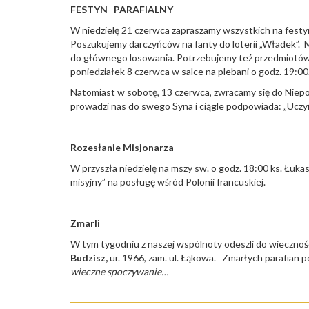
FESTYN PARAFIALNY
W niedzielę 21 czerwca zapraszamy wszystkich na festy
Poszukujemy darczyńców na fanty do loterii „Władek”. Mo
do głównego losowania. Potrzebujemy też przedmiotów d
poniedziałek 8 czerwca w salce na plebani o godz. 19:00
Natomiast w sobotę, 13 czerwca, zwracamy się do Niepo
prowadzi nas do swego Syna i ciągle podpowiada: „Uczy
Rozesłanie Misjonarza
W przyszła niedzielę na mszy sw. o godz. 18:00 ks. Łuk
misyjny” na posługę wśród Polonii francuskiej.
Zmarli
W tym tygodniu z naszej wspólnoty odeszli do wiecznoś
Budzisz,
ur. 1966, zam. ul. Łąkowa. Zmarłych parafian 
wieczne spoczywanie…