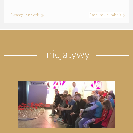
Ewangelia na dziś
Rachunek sumienia
Inicjatywy