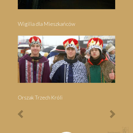
Festyn Parafialny
Bieg Papieski
XXII Pielgrzymi
Półmaraton - 1/3