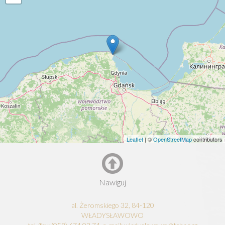
Leaflet
| ©
OpenStreetMap
contributors
Nawiguj
al. Żeromskiego 32, 84-120
WŁADYSŁAWOWO