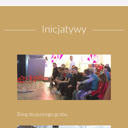
Inicjatywy
robu