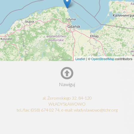
Leaflet
| ©
OpenStreetMap
contributors
Nawiguj
al. Żeromskiego 32, 84-120
WŁADYSŁAWOWO
tel./fax: (058) 674 02 74, e-mail: wladyslawowo@tchr.org