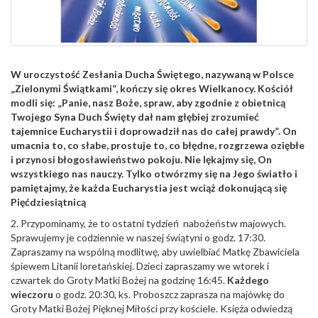
W uroczystość Zesłania Ducha Świętego, nazywaną w Polsce
„Zielonymi Świątkami”, kończy się okres Wielkanocy. Kościół
modli się: „Panie, nasz Boże, spraw, aby zgodnie z obietnicą
Twojego Syna Duch Święty dał nam głębiej zrozumieć
tajemnice Eucharystii i doprowadził nas do całej prawdy”. On
umacnia to, co słabe, prostuje to, co błędne, rozgrzewa oziębłe
i przynosi błogosławieństwo pokoju. Nie lękajmy się, On
wszystkiego nas nauczy. Tylko otwórzmy się na Jego światło i
pamiętajmy, że każda Eucharystia jest wciąż dokonującą się
Pięćdziesiątnicą
2. Przypominamy, że to ostatni tydzień nabożeństw majowych.
Sprawujemy je codziennie w naszej świątyni o godz. 17:30.
Zapraszamy na wspólną modlitwę, aby uwielbiać Matkę Zbawiciela
śpiewem Litanii loretańskiej. Dzieci zapraszamy we wtorek i
czwartek do Groty Matki Bożej na godzinę 16:45.
Każdego
wieczoru
o godz. 20:30, ks. Proboszcz zaprasza na majówkę do
Groty Matki Bożej Pięknej Miłości przy kościele. Księża odwiedzą