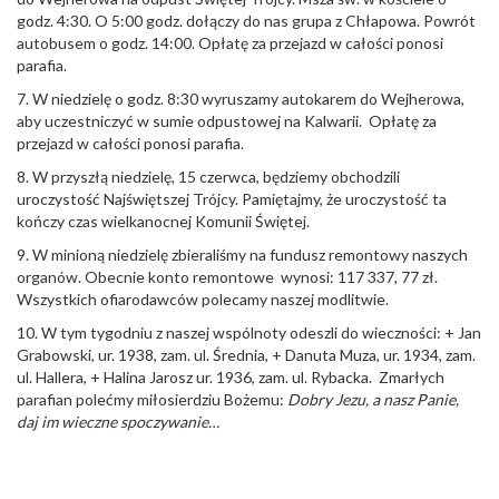
godz. 4:30. O 5:00 godz. dołączy do nas grupa z Chłapowa. Powrót
autobusem o godz. 14:00. Opłatę za przejazd w całości ponosi
parafia.
7. W niedzielę o godz. 8:30 wyruszamy autokarem do Wejherowa,
aby uczestniczyć w sumie odpustowej na Kalwarii. Opłatę za
przejazd w całości ponosi parafia.
8. W przyszłą niedzielę, 15 czerwca, będziemy obchodzili
uroczystość Najświętszej Trójcy. Pamiętajmy, że uroczystość ta
kończy czas wielkanocnej Komunii Świętej.
9. W minioną niedzielę zbieraliśmy na fundusz remontowy naszych
organów. Obecnie konto remontowe wynosi: 117 337, 77 zł.
Wszystkich ofiarodawców polecamy naszej modlitwie.
10. W tym tygodniu z naszej wspólnoty odeszli do wieczności: + Jan
Grabowski, ur. 1938, zam. ul. Średnia, + Danuta Muza, ur. 1934, zam.
ul. Hallera, + Halina Jarosz ur. 1936, zam. ul. Rybacka. Zmarłych
parafian polećmy miłosierdziu Bożemu:
Dobry Jezu, a nasz Panie,
daj im wieczne spoczywanie…