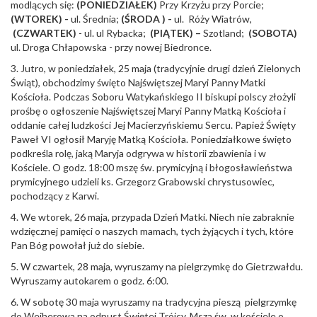
modlących się:
(PONIEDZIAŁEK)
Przy Krzyżu przy Porcie;
(WTOREK) -
ul. Średnia;
(ŚRODA ) -
ul. Róży Wiatrów,
(CZWARTEK)
- ul. ul Rybacka;
(PIĄTEK) –
Szotland;
(SOBOTA)
ul. Droga Chłapowska - przy nowej Biedronce.
3. Jutro, w poniedziałek, 25 maja (tradycyjnie drugi dzień Zielonych
Świąt), obchodzimy święto Najświętszej Maryi Panny Matki
Kościoła. Podczas Soboru Watykańskiego II biskupi polscy złożyli
prośbę o ogłoszenie Najświętszej Maryi Panny Matką Kościoła i
oddanie całej ludzkości Jej Macierzyńskiemu Sercu. Papież Święty
Paweł VI ogłosił Maryję Matką Kościoła. Poniedziałkowe święto
podkreśla rolę, jaką Maryja odgrywa w historii zbawienia i w
Kościele. O godz. 18:00 mszę św. prymicyjną i błogosławieństwa
prymicyjnego udzieli ks. Grzegorz Grabowski chrystusowiec,
pochodzący z Karwi.
4. We wtorek, 26 maja, przypada Dzień Matki. Niech nie zabraknie
wdzięcznej pamięci o naszych mamach, tych żyjących i tych, które
Pan Bóg powołał już do siebie.
5. W czwartek, 28 maja, wyruszamy na pielgrzymkę do Gietrzwałdu.
Wyruszamy autokarem o godz. 6:00.
6. W sobotę 30 maja wyruszamy na tradycyjna pieszą pielgrzymkę
do Wejherowa na odpust Świętej Trójcy. Msza św. w kościele o