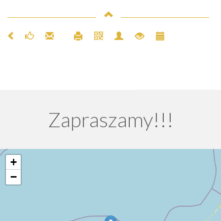
Zapraszamy!!!
+
−