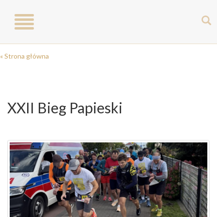
Toggle
navigation
« Strona główna
XXII Bieg Papieski