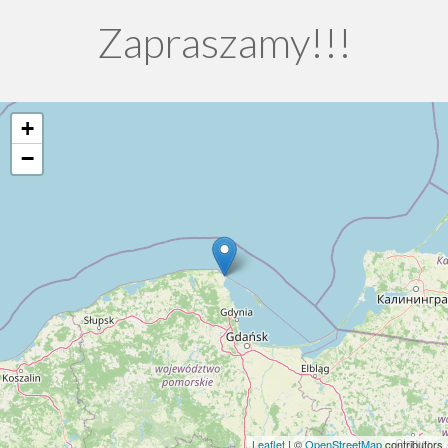
Zapraszamy!!!
+
−
Leaflet
| ©
OpenStreetMap
contributors