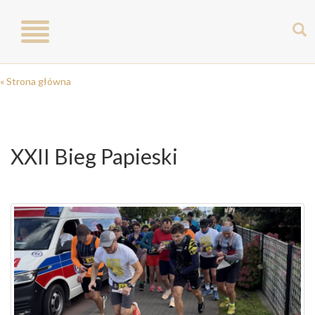
Toggle
navigation
« Strona główna
XXII Bieg Papieski