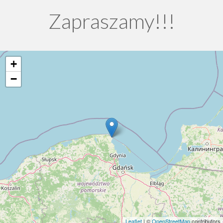
Zapraszamy!!!
+
−
Leaflet
| ©
OpenStreetMap
contributors