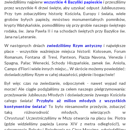
zwiedziliśmy najpierw
wszystkie 4 Bazyliki papieskie
i przeszliśmy
przez wszystkie 4 drzwi święte, aby uzyskać odpust Jubileuszowy.
Przy tym zobaczyliśmy historię Kościoła, Europy i świata, wiele
grobów byłych papieży, mnóstwo monumentalnych pomników,
krypty Watykańskie, pomodliliśmy się przy grobie naszego świętego
rodaka, św. Jana Pawła II i na schodach świętych przy Bazylice św.
Jana na Lateranie.
W następnych dniach
zwiedziliśmy Rzym antyczny
i największe
place - wszystkie ważniejsze miejsca historii: Koloseum, Forum
Romanum, Fontana di Trevi, Panteon, Piazza Navona, Venezia i
Spagna, Pałac Wenecki, Schody Hiszpańskie, zamek św. Anioła,
Campo d'Fiori i wiele innych miejsc... W skrócie możemy powiedzieć:
doświadczyliśmy Rzym w całej okazałości, pięknie i bogactwie!
Był więc czas na zwiedzanie, odpoczynek - nawet wypad nad
morze! Ale ciągle podążaliśmy za celem naszego pielgrzymowania:
przeżywanie Jubileuszu Młodych i doświadczenie żywego Kościoła
całego świata!
Przybyło aż milion młodych z wszystkich
kontynentów świata!
To było niesamowite przeżycie, zobaczyć
taką różnorodność młodych, wierzących w
Chrystusa! Uczestniczyliśmy w Mszy otwarcia na placu św. Piotra
(gdzie widzieliśmy papieża Leona XIV z metra odległości!), w
sakramencie Pokuty i Pojednania na Circo Massimo, odwiedziliśmy