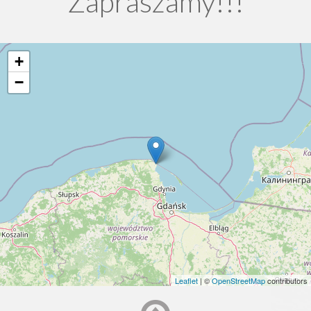
Zapraszamy!!!
+
−
Leaflet
| ©
OpenStreetMap
contributors