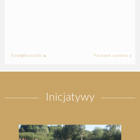
Ewangelia na dziś
Rachunek sumienia
Inicjatywy