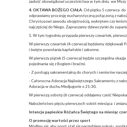
zadość obowiązkowi uczestnictwa w tym dniu we Mszy 
4. OKTAWA BO
Ż
EGO CIA
Ł
A
. Od piątku 5 czerwca do
odprawiamy procesję eucharystyczną połączoną z naboż
Chrystusowi zawodu obojętnością, wykrętem czy lenistw
najczęściej do Niego. Zapraszamy dziewczynki do sypan
5. W tym tygodniu przypada pierwszy czwartek, pierwszy
W pierwszy czwartek (4 czerwca) będziemy dziękowali Pan
i święte powołania kapłańskie i zakonne.
W pierwszy piątek (5 czerwca) będzie szczególna okazja
pojednania się z Bogiem i braćmi.
- Z posługą sakramentalną do chorych i seniorów naszej p
- Całonocna Adoracja Najświętszego Sakramentu z nab
Adoracja w duchu Medjugorie o 21:30.
W pierwszą sobotę (6 czerwca) oddajemy cześć Niepoka
Nabożeństwo pięciu pierwszych sobót miesiąca i zmiana
Intencje papieskie Ró
ż
a
ń
ca
Ś
wi
ę
tego na miesi
ą
c cze
O promocj
ę
warto
ś
ci przez sport
Módlmy się, aby sport stał się narzędziem pokoju, spotk