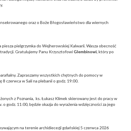
y.
konsekrowanego oraz o Boże Błogosławieństwo dla wiernych
 piesza pielgrzymka do Wejherowskiej Kalwarii. Wasza obecność
 tradycji. Gratulujemy Panu Krzysztofowi
Glembinowi
, który po
 parafialny. Zapraszamy wszystkich chętnych do pomocy w
ę 8 czerwca w Sali na plebanii o godz. 19:00.
żonych z Poznania, ks. Łukasz Klimek skierowany jest do pracy w
. o godz. 11:00, będzie okazja do wyrażenia wdzięczności za jego
bywającym na terenie archidiecezji gdańskiej 5 czerwca 2026