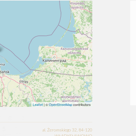
Leaflet
| ©
OpenStreetMap
contributors
al. Żeromskiego 32, 84-120
WŁADYSŁAWOWO