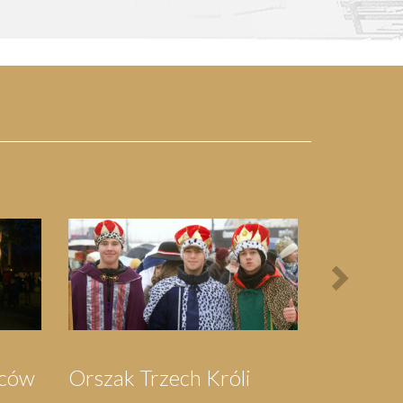
Next
Festyn Parafialny
Bieg Papie