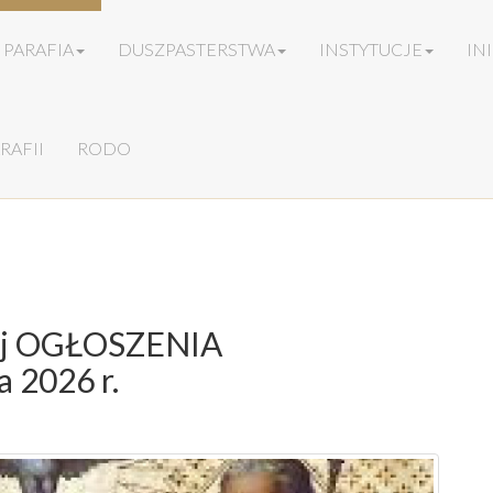
PARAFIA
DUSZPASTERSTWA
INSTYTUCJE
IN
RAFII
RODO
tej OGŁOSZENIA
 2026 r.