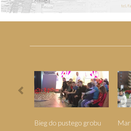
Nawiguj
tel./
Previous
kańców
Orszak Trzech Króli
Pielgr
Wejhe