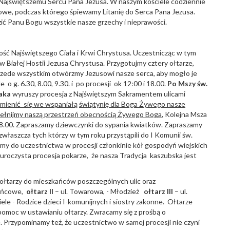
u Najświętszemu Sercu Pana Jezusa. W naszym kościele codziennie
we, podczas którego śpiewamy Litanię do Serca Pana Jezusa.
ić Panu Bogu wszystkie nasze grzechy i nieprawości.
ść Najświętszego Ciała i Krwi Chrystusa. Uczestnicząc w tym
w Białej Hostii Jezusa Chrystusa. Przygotujmy cztery ołtarze,
przede wszystkim otwórzmy Jezusowi nasze serca, aby mogło je
 g. 6.30, 8.00, 9.30. i po procesji ok 12:00 i 18.00.
Po Mszy
ś
w.
aka
wyruszy procesja z Najświętszym Sakramentem ulicami
amieni
ć
si
ę
we wspania
łą
ś
wi
ą
tyni
ę
dla Boga
Ż
ywego nasze
pe
łnijmy naszą przestrzeń obecnością Żywego Boga.
Kolejna Msza
 18.00. Zapraszamy dziewczynki do sypania kwiatków. Zapraszamy
zwłaszcza tych którzy w tym roku przystąpili do I Komunii św.
y do uczestnictwa w procesji członkinie kół gospodyń wiejskich
a uroczysta procesja pokarze, że nasza Tradycja kaszubska jest
ołtarzy do mieszkańców poszczególnych ulic oraz
óżańcowe,
o
ł
tarz II
– ul. Towarowa, - Młodzież
o
ł
tarz III
– ul.
iele - Rodzice dzieci I-komunijnych i siostry zakonne. Ołtarze
omoc w ustawianiu ołtarzy. Zwracamy się z prośbą o
. Przypominamy też, że uczestnictwo w samej procesji nie czyni