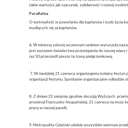
takie wartości, jak szacunek, solidarność i rozwój osobist
Parafialna
O wytrwałość w powołaniu dla kapłanów i osób życia 
modlących się za kapłanów.
6. W minioną sobotę wczesnym rankiem wyruszyła nasza
jest wyrazem świadectwa przywiązania do naszej wiary i
raz 50 przeszedł pieszo tę trasę pielgrzymkową.
7. W niedzielę 21 czerwca organizujemy kolejny festyn
organizacji festynu. Spotkanie organizacyjne odbędzie si
8. Z dniem 22 sierpnia zgodnie decyzją Wyższych przeło
prowincji Francusko-hiszpańskiej. 21 czerwca na mszy św
pracę w naszej parafii.
9. Metropolita Gdański udziela wszystkim wiernym prze