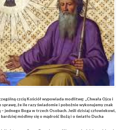
szczególną czcią Kościół wypowiada modlitwę: „Chwała Ojcu i
 sprawę, że ile razy świadomie i pobożnie wykonujemy znak
 – jednego Boga w trzech Osobach. Jeśli dzisiaj człowiekowi,
 bardziej módlmy się o mądrość Bożą i o światło Ducha