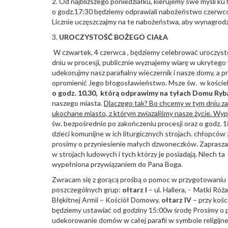
2. Od najbliższego poniedziałku, kierujemy swe myśli k
o godz.17:30 będziemy odprawiali nabożeństwo czerwco
Licznie uczęszczajmy na te nabożeństwa, aby wynagrodz
3.
UROCZYSTO
ŚĆ
BO
Ż
EGO CIA
Ł
A
W czwartek, 4 czerwca , będziemy celebrować uroczysto
dniu w procesji, publicznie wyznajemy wiarę w ukrytego 
udekorujmy nasz parafialny wieczernik i nasze domy, a 
opromienić Jego błogosławieństwo. Msze św. w kościele o
o godz. 10.30, któr
ą
odprawimy na ty
ł
ach Domu Ryb
naszego miasta.
Dlaczego tak? Bo chcemy w tym dniu z
ukochane miasto, z którym zwi
ą
zali
ś
my nasze
ż
ycie. Wy
św. bezpośrednio po zakończeniu procesji oraz o godz.
dzieci komunijne w ich liturgicznych strojach. chłopców 
prosimy o przyniesienie małych dzwoneczków. Zapraszam
w strojach ludowych i tych którzy je posiadają. Niech t
wypełniona przywiązaniem do Pana Boga.
Zwracam się z gorącą prośbą o pomoc w przygotowaniu 
poszczególnych grup:
o
ł
tarz I
– ul. Hallera, - Matki R
Błękitnej Armii – Kościół Domowy,
o
ł
tarz IV
– przy kośc
będziemy ustawiać od godziny 15:00w środę Prosimy o p
udekorowanie domów w całej parafii w symbole religijne