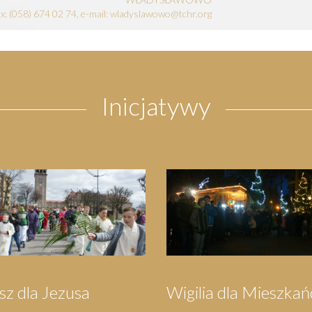
fax: (058) 674 02 74, e-mail: wladyslawowo@tchr.org
Inicjatywy
zymka do
Pielgrzymka do
rowa
Swarzewa