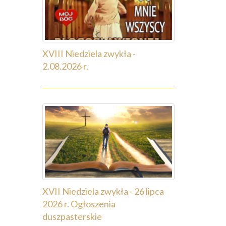
XVIII Niedziela zwykła -
2.08.2026 r.
XVII Niedziela zwykła - 26 lipca
2026 r. Ogłoszenia
duszpasterskie