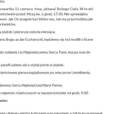
św.
 czwartku 11 czerwca trwa „oktawa” Bożego Ciała. W te dni
eństwem przed Mszą św. o godz. 17:30. Nie sprawiajmy
em. Jak On pragnie być blisko nas, tak my przychodźmy jak
ia kwiatów.
 piątek i pierwsza sobota miesiąca.
u Bogu za dar Eucharystii, będziemy się też modlili o liczne
 do oddania czci Najświętszemu Sercu Pana Jezusa oraz do
arafii udamy się o stałej porze w piątek.
ożeństwem pierwszopiątkowym po wieczorze Uwielbienia.
lanemu Sercu Najświętszej Maryi Panny.
 tajemnic różańcowych w naszym kościele od godz. 9:00
rwiec
ania i dialogu między kulturami oraz narodami, a także by promował