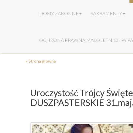
DOMY ZAKONNE
SAKRAMENTY
OCHRONA PRAWNA MAŁOLETNICH W PA
« Strona główna
Uroczystość Trójcy Świę
DUSZPASTERSKIE 31.maja