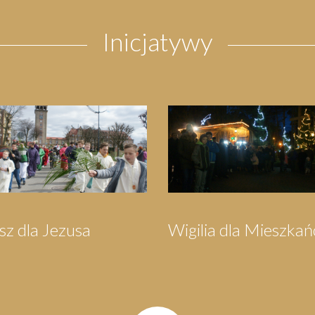
Inicjatywy
grzymka do
Festyn Parafialny
rzewa