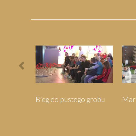
Previous
Pielgrzymka do
Piel
Wejherowa
Swa