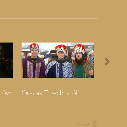
Next
Bieg Papieski
XXII Pielgrzymi
Półmaraton - 1/3
Maraton Nordic