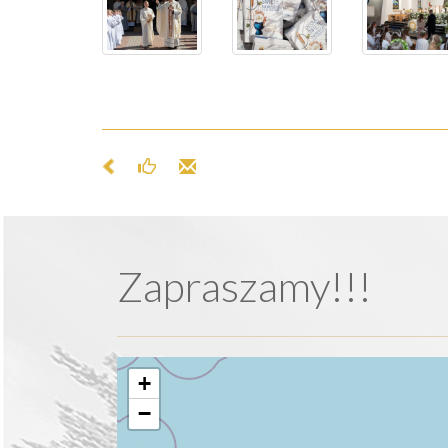
Zapraszamy!!!
+
−