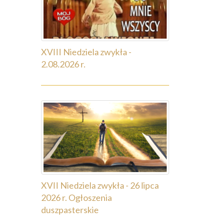
XVIII Niedziela zwykła -
2.08.2026 r.
XVII Niedziela zwykła - 26 lipca
2026 r. Ogłoszenia
duszpasterskie