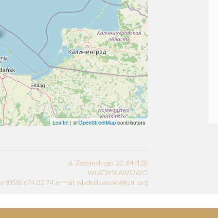
Leaflet
| ©
OpenStreetMap
contributors
al. Żeromskiego 32, 84-120
WŁADYSŁAWOWO
fax: (058) 674 02 74, e-mail: wladyslawowo@tchr.org