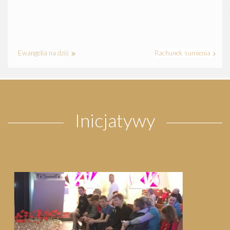
Ewangelia na dziś
Rachunek sumienia
Inicjatywy