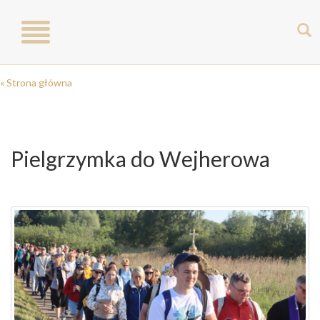
Toggle
navigation
« Strona główna
Pielgrzymka do Wejherowa