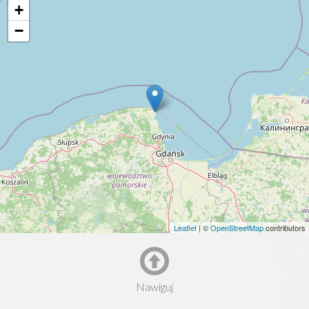
+
−
Leaflet
| ©
OpenStreetMap
contributors
Nawiguj