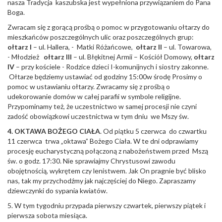
nasza Tradycja kaszubska jest wypełniona przywiązaniem do Pana
Boga.
Zwracam się z gorącą prośbą o pomoc w przygotowaniu ołtarzy do
mieszkańców poszczególnych ulic oraz poszczególnych grup:
o
ł
tarz I
– ul. Hallera, - Matki Różańcowe,
o
ł
tarz II
– ul. Towarowa,
- Młodzież
o
ł
tarz III
– ul. Błękitnej Armii – Kościół Domowy,
o
ł
tarz
IV
– przy kościele - Rodzice dzieci I-komunijnych i siostry zakonne.
Ołtarze będziemy ustawiać od godziny 15:00w środę Prosimy o
pomoc w ustawianiu ołtarzy. Zwracamy się z prośbą o
udekorowanie domów w całej parafii w symbole religijne.
Przypominamy też, że uczestnictwo w samej procesji nie czyni
zadość obowiązkowi uczestnictwa w tym dniu we Mszy św.
4. OKTAWA BO
Ż
EGO CIA
Ł
A
. Od piątku 5 czerwca do czwartku
11 czerwca trwa „oktawa” Bożego Ciała. W te dni odprawiamy
procesję eucharystyczną połączoną z nabożeństwem przed Mszą
św. o godz. 17:30. Nie sprawiajmy Chrystusowi zawodu
obojętnością, wykrętem czy lenistwem. Jak On pragnie być blisko
nas, tak my przychodźmy jak najczęściej do Niego. Zapraszamy
dziewczynki do sypania kwiatów.
5. W tym tygodniu przypada pierwszy czwartek, pierwszy piątek i
pierwsza sobota miesiąca.