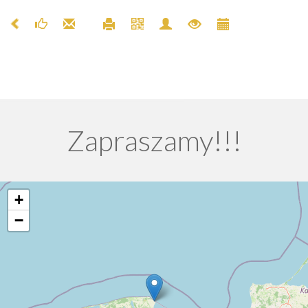
Zapraszamy!!!
+
−