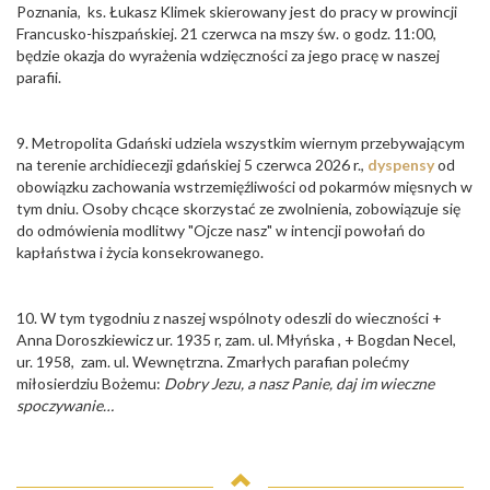
Poznania, ks. Łukasz Klimek skierowany jest do pracy w prowincji
Francusko-hiszpańskiej. 21 czerwca na mszy św. o godz. 11:00,
będzie okazja do wyrażenia wdzięczności za jego pracę w naszej
parafii.
9. Metropolita Gdański udziela wszystkim wiernym przebywającym
na terenie archidiecezji gdańskiej 5 czerwca 2026 r.,
dyspensy
od
obowiązku zachowania wstrzemięźliwości od pokarmów mięsnych w
tym dniu. Osoby chcące skorzystać ze zwolnienia, zobowiązuje się
do odmówienia modlitwy "Ojcze nasz" w intencji powołań do
kapłaństwa i życia konsekrowanego.
10. W tym tygodniu z naszej wspólnoty odeszli do wieczności +
Anna Doroszkiewicz ur. 1935 r, zam. ul. Młyńska , + Bogdan Necel,
ur. 1958, zam. ul. Wewnętrzna. Zmarłych parafian polećmy
miłosierdziu Bożemu:
Dobry Jezu, a nasz Panie, daj im wieczne
spoczywanie…