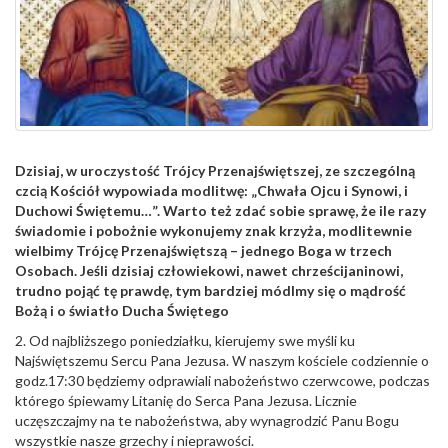
Dzisiaj, w uroczystość Trójcy Przenajświętszej, ze szczególną
czcią Kościół wypowiada modlitwę: „Chwała Ojcu i Synowi, i
Duchowi Świętemu…”. Warto też zdać sobie sprawę, że ile razy
świadomie i pobożnie wykonujemy znak krzyża, modlitewnie
wielbimy Trójcę Przenajświętszą – jednego Boga w trzech
Osobach. Jeśli dzisiaj człowiekowi, nawet chrześcijaninowi,
trudno pojąć tę prawdę, tym bardziej módlmy się o mądrość
Bożą i o światło Ducha Świętego
2. Od najbliższego poniedziałku, kierujemy swe myśli ku
Najświętszemu Sercu Pana Jezusa. W naszym kościele codziennie o
godz.17:30 będziemy odprawiali nabożeństwo czerwcowe, podczas
którego śpiewamy Litanię do Serca Pana Jezusa. Licznie
uczęszczajmy na te nabożeństwa, aby wynagrodzić Panu Bogu
wszystkie nasze grzechy i nieprawości.