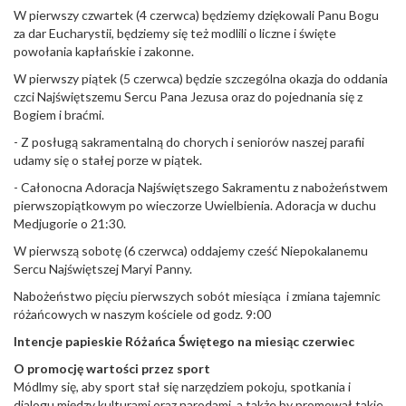
W pierwszy czwartek (4 czerwca) będziemy dziękowali Panu Bogu
za dar Eucharystii, będziemy się też modlili o liczne i święte
powołania kapłańskie i zakonne.
W pierwszy piątek (5 czerwca) będzie szczególna okazja do oddania
czci Najświętszemu Sercu Pana Jezusa oraz do pojednania się z
Bogiem i braćmi.
- Z posługą sakramentalną do chorych i seniorów naszej parafii
udamy się o stałej porze w piątek.
- Całonocna Adoracja Najświętszego Sakramentu z nabożeństwem
pierwszopiątkowym po wieczorze Uwielbienia. Adoracja w duchu
Medjugorie o 21:30.
W pierwszą sobotę (6 czerwca) oddajemy cześć Niepokalanemu
Sercu Najświętszej Maryi Panny.
Nabożeństwo pięciu pierwszych sobót miesiąca i zmiana tajemnic
różańcowych w naszym kościele od godz. 9:00
Intencje papieskie Ró
ż
a
ń
ca
Ś
wi
ę
tego na miesi
ą
c czerwiec
O promocj
ę
warto
ś
ci przez sport
Módlmy się, aby sport stał się narzędziem pokoju, spotkania i
dialogu między kulturami oraz narodami, a także by promował takie