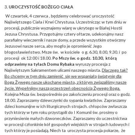
3.
UROCZYSTO
ŚĆ
BO
Ż
EGO CIA
Ł
A
W czwartek, 4 czerwca , będziemy celebrować uroczystość
Najświętszego Ciała i Krwi Chrystusa. Uczestnicząc w tym dniu w
procesji, publicznie wyznajemy wiarę w ukrytego w Białej Hostii
Jezusa Chrystusa. Przygotujmy cztery ołtarze, udekorujmy nasz
parafialny wieczernik i nasze domy, a przede wszystkim otwórzmy
Jezusowi nasze serca, aby mogło je opromienić Jego
błogosławieństwo. Msze św. w kościele o g. 6.30, 8.00, 9.30. i po
procesji ok 12:00 i 18.00.
Po Mszy
ś
w. o godz. 10.30, któr
ą
odprawimy na ty
ł
ach Domu Rybaka
wyruszy procesja z
Najświętszym Sakramentem ulicami naszego miasta.
Dlaczego tak?
Bo chcemy w tym dniu zamieni
ć
si
ę
we wspania
łą
ś
wi
ą
tyni
ę
dla
Boga
Ż
ywego nasze ukochane miasto, z którym zwi
ą
zali
ś
my nasze
ż
ycie. Wype
łnijmy naszą przestrzeń obecnością Żywego Boga.
Kolejna Msza św. bezpośrednio po zakończeniu procesji oraz o godz.
18.00. Zapraszamy dziewczynki do sypania kwiatków. Zapraszamy
dzieci komunijne w ich liturgicznych strojach. chłopców zwłaszcza
tych którzy w tym roku przystąpili do I Komunii św. prosimy o
przyniesienie małych dzwoneczków. Zapraszamy do uczestnictwa
w procesji członkinie kół gospodyń wiejskich w strojach ludowych i
tych którzy je posiadają. Niech ta uroczysta procesja pokarze, że