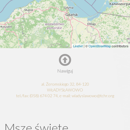
Leaflet
| ©
OpenStreetMap
contributors
Nawiguj
al. Żeromskiego 32, 84-120
WŁADYSŁAWOWO
tel./fax: (058) 674 02 74, e-mail: wladyslawowo@tchr.org
Msze święte