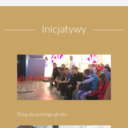
Inicjatywy
u