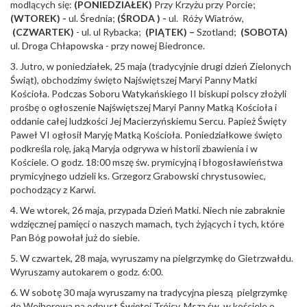
modlących się:
(PONIEDZIAŁEK)
Przy Krzyżu przy Porcie;
(WTOREK) -
ul. Średnia;
(ŚRODA ) -
ul. Róży Wiatrów,
(CZWARTEK)
- ul. ul Rybacka;
(PIĄTEK) –
Szotland;
(SOBOTA)
ul. Droga Chłapowska - przy nowej Biedronce.
3. Jutro, w poniedziałek, 25 maja (tradycyjnie drugi dzień Zielonych
Świąt), obchodzimy święto Najświętszej Maryi Panny Matki
Kościoła. Podczas Soboru Watykańskiego II biskupi polscy złożyli
prośbę o ogłoszenie Najświętszej Maryi Panny Matką Kościoła i
oddanie całej ludzkości Jej Macierzyńskiemu Sercu. Papież Święty
Paweł VI ogłosił Maryję Matką Kościoła. Poniedziałkowe święto
podkreśla rolę, jaką Maryja odgrywa w historii zbawienia i w
Kościele. O godz. 18:00 mszę św. prymicyjną i błogosławieństwa
prymicyjnego udzieli ks. Grzegorz Grabowski chrystusowiec,
pochodzący z Karwi.
4. We wtorek, 26 maja, przypada Dzień Matki. Niech nie zabraknie
wdzięcznej pamięci o naszych mamach, tych żyjących i tych, które
Pan Bóg powołał już do siebie.
5. W czwartek, 28 maja, wyruszamy na pielgrzymkę do Gietrzwałdu.
Wyruszamy autokarem o godz. 6:00.
6. W sobotę 30 maja wyruszamy na tradycyjna pieszą pielgrzymkę
do Wejherowa na odpust Świętej Trójcy. Msza św. w kościele o