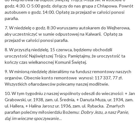
godz. 4:30. O 5:00 godz. dołączy do nas grupa z Chłapowa. Powrót
autobusem o godz. 14:00. Opłatę za przejazd w całości ponosi
parafia.
7. W niedzielę o godz. 8:30 wyruszamy autokarem do Wejherowa,
aby uczestniczyć w sumie odpustowej na Kalwarii. Opłatę za
przejazd w całości ponosi parafia.
8. W przyszłą niedzielę, 15 czerwca, będziemy obchodzili
uroczystość Najświętszej Trójcy. Pamiętajmy, że uroczystość ta
kończy czas wielkanocnej Komunii Świętej.
9. W minioną niedzielę zbieraliśmy na fundusz remontowy naszych
organów. Obecnie konto remontowe wynosi: 117 337, 77 zł.
Wszystkich ofiarodawców polecamy naszej modlitwie.
10. W tym tygodniu z naszej wspólnoty odeszli do wieczności: + Jan
Grabowski, ur. 1938, zam. ul. Średnia, + Danuta Muza, ur. 1934, zam.
ul. Hallera, + Halina Jarosz ur. 1936, zam. ul. Rybacka. Zmarłych
parafian polećmy miłosierdziu Bożemu:
Dobry Jezu, a nasz Panie,
daj im wieczne spoczywanie…