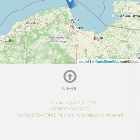
Leaflet
| ©
OpenStreetMap
contributors
Nawiguj
al. Żeromskiego 32, 84-120
WŁADYSŁAWOWO
tel./fax: (058) 674 02 74, e-mail: wladyslawowo@tchr.org