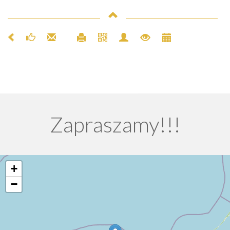
Zapraszamy!!!
+
−