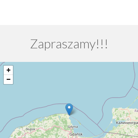
Zapraszamy!!!
+
−