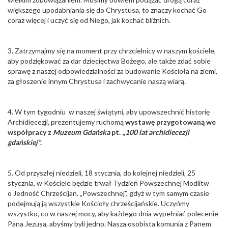
większego upodabniania się do Chrystusa, to znaczy kochać Go
coraz więcej i uczyć się od Niego, jak kochać bliźnich.
3. Zatrzymajmy się na moment przy chrzcielnicy w naszym kościele,
aby podziękować za dar dziecięctwa Bożego, ale także zdać sobie
sprawę z naszej odpowiedzialności za budowanie Kościoła na ziemi,
za głoszenie innym Chrystusa i zachwycanie naszą wiarą.
4. W tym tygodniu w naszej świątyni, aby upowszechnić historię
Archidiecezji, prezentujemy ruchomą
wystawę przygotowaną we
współpracy z
Muzeum Gdańska
pt. „
100 lat archidiecezji
gdańskiej”
.
5. Od przyszłej niedzieli, 18 stycznia, do kolejnej niedzieli, 25
stycznia, w Kościele będzie trwał Tydzień Powszechnej Modlitw
o Jedność Chrześcijan. „Powszechnej”, gdyż w tym samym czasie
podejmują ją wszystkie Kościoły chrześcijańskie. Uczyńmy
wszystko, co w naszej mocy, aby każdego dnia wypełniać polecenie
Pana Jezusa, abyśmy byli jedno. Nasza osobista komunia z Panem