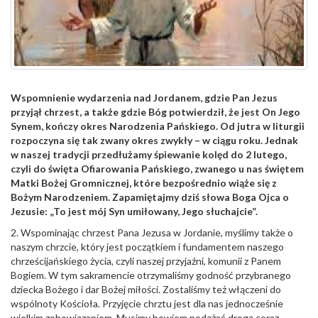
Wspomnienie wydarzenia nad Jordanem, gdzie Pan Jezus
przyjął chrzest, a także gdzie Bóg potwierdził, że jest On Jego
Synem, kończy okres Narodzenia Pańskiego. Od jutra w liturgii
rozpoczyna się tak zwany okres zwykły – w ciągu roku. Jednak
w naszej tradycji przedłużamy śpiewanie kolęd do 2 lutego,
czyli do święta Ofiarowania Pańskiego, zwanego u nas świętem
Matki Bożej Gromnicznej, które bezpośrednio wiąże się z
Bożym Narodzeniem. Zapamiętajmy dziś słowa Boga Ojca o
Jezusie: „To jest mój Syn umiłowany, Jego słuchajcie”.
2. Wspominając chrzest Pana Jezusa w Jordanie, myślimy także o
naszym chrzcie, który jest początkiem i fundamentem naszego
chrześcijańskiego życia, czyli naszej przyjaźni, komunii z Panem
Bogiem. W tym sakramencie otrzymaliśmy godność przybranego
dziecka Bożego i dar Bożej miłości. Zostaliśmy też włączeni do
wspólnoty Kościoła. Przyjęcie chrztu jest dla nas jednocześnie
wielkim zobowiązaniem. Musimy bowiem podążać drogą coraz