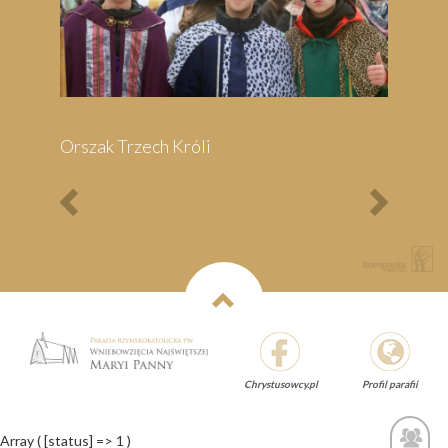
Previous
Next
Chrystusowcy.pl
Profil parafii
Pielgrzymka do Wejherowa