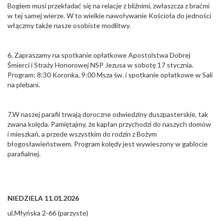
Bogiem musi przekładać się na relacje z bliźnimi, zwłaszcza z braćmi
w tej samej wierze. W to wielkie nawoływanie Kościoła do jedności
włączmy także nasze osobiste modlitwy.
6. Zapraszamy na spotkanie opłatkowe Apostolstwa Dobrej
Śmierci i Straży Honorowej NSP Jezusa w sobotę 17 stycznia.
Program: 8:30 Koronka, 9:00 Msza św. i spotkanie opłatkowe w Sali
na plebani.
7.W naszej parafii trwają doroczne odwiedziny duszpasterskie, tak
zwana kolęda. Pamiętajmy, że kapłan przychodzi do naszych domów
i mieszkań, a przede wszystkim do rodzin z Bożym
błogosławieństwem. Program kolędy jest wywieszony w gablocie
parafialnej.
NIEDZIELA 11.01.2026
ul.Młyńska 2-66 (parzyste)