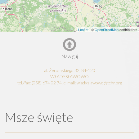
Leaflet
| ©
OpenStreetMap
contributors
Nawiguj
al. Żeromskiego 32, 84-120
WŁADYSŁAWOWO
tel./fax: (058) 674 02 74, e-mail: wladyslawowo@tchr.org
Msze święte