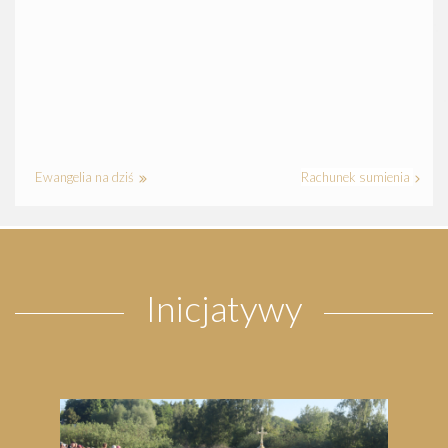
Ewangelia na dziś
Rachunek sumienia
Inicjatywy