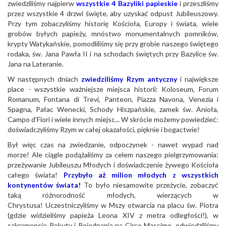
zwiedziliśmy najpierw
wszystkie 4 Bazyliki papieskie
i przeszliśmy
przez wszystkie 4 drzwi święte, aby uzyskać odpust Jubileuszowy.
Przy tym zobaczyliśmy historię Kościoła, Europy i świata, wiele
grobów byłych papieży, mnóstwo monumentalnych pomników,
krypty Watykańskie, pomodliliśmy się przy grobie naszego świętego
rodaka, św. Jana Pawła II i na schodach świętych przy Bazylice św.
Jana na Lateranie.
W następnych dniach
zwiedziliśmy Rzym antyczny
i największe
place - wszystkie ważniejsze miejsca historii: Koloseum, Forum
Romanum, Fontana di Trevi, Panteon, Piazza Navona, Venezia i
Spagna, Pałac Wenecki, Schody Hiszpańskie, zamek św. Anioła,
Campo d'Fiori i wiele innych miejsc... W skrócie możemy powiedzieć:
doświadczyliśmy Rzym w całej okazałości, pięknie i bogactwie!
Był więc czas na zwiedzanie, odpoczynek - nawet wypad nad
morze! Ale ciągle podążaliśmy za celem naszego pielgrzymowania:
przeżywanie Jubileuszu Młodych i doświadczenie żywego Kościoła
całego świata!
Przybyło aż milion młodych z wszystkich
kontynentów świata!
To było niesamowite przeżycie, zobaczyć
taką różnorodność młodych, wierzących w
Chrystusa! Uczestniczyliśmy w Mszy otwarcia na placu św. Piotra
(gdzie widzieliśmy papieża Leona XIV z metra odległości!), w
sakramencie Pokuty i Pojednania na Circo Massimo, odwiedziliśmy