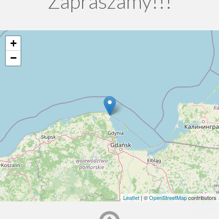
Zapraszamy!!!
+
−
Leaflet
| ©
OpenStreetMap
contributors