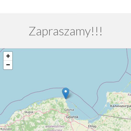
Zapraszamy!!!
+
−