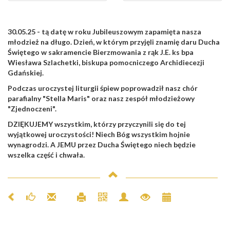
30.05.25 - tą datę w roku Jubileuszowym zapamięta nasza
młodzież na długo. Dzień, w którym przyjęli znamię daru Ducha
Świętego w sakramencie Bierzmowania z rąk J.E. ks bpa
Wiesława Szlachetki, biskupa pomocniczego Archidiecezji
Gdańskiej.
Podczas uroczystej liturgii śpiew poprowadził nasz chór
parafialny "Stella Maris" oraz nasz zespół młodzieżowy
"Zjednoczeni".
DZIĘKUJEMY wszystkim, którzy przyczynili się do tej
wyjątkowej uroczystości! Niech Bóg wszystkim hojnie
wynagrodzi. A JEMU przez Ducha Świętego niech będzie
wszelka część i chwała.