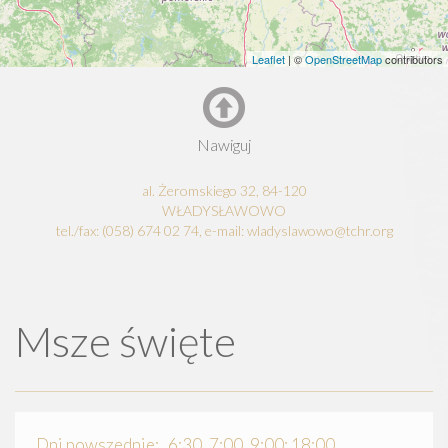
Leaflet
| ©
OpenStreetMap
contributors
Nawiguj
al. Żeromskiego 32, 84-120
WŁADYSŁAWOWO
tel./fax: (058) 674 02 74, e-mail: wladyslawowo@tchr.org
Msze święte
Dni powszednie: 6:30, 7:00, 9:00; 18:00