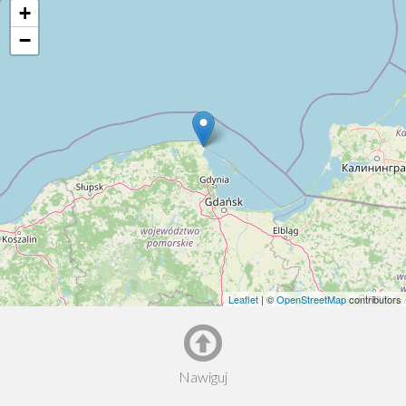
+
−
Leaflet
| ©
OpenStreetMap
contributors
Nawiguj