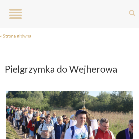
Toggle
navigation
« Strona główna
Pielgrzymka do Wejherowa