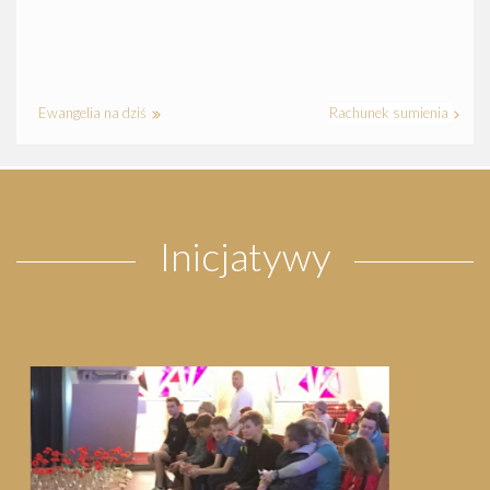
Ewangelia na dziś
Rachunek sumienia
Inicjatywy