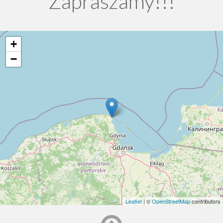
Zapraszamy!!!
+
−
Leaflet
| ©
OpenStreetMap
contributors