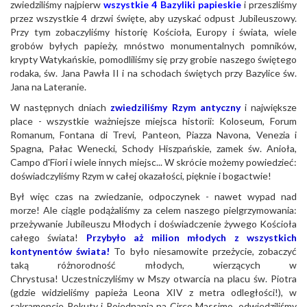
zwiedziliśmy najpierw
wszystkie 4 Bazyliki papieskie
i przeszliśmy
przez wszystkie 4 drzwi święte, aby uzyskać odpust Jubileuszowy.
Przy tym zobaczyliśmy historię Kościoła, Europy i świata, wiele
grobów byłych papieży, mnóstwo monumentalnych pomników,
krypty Watykańskie, pomodliliśmy się przy grobie naszego świętego
rodaka, św. Jana Pawła II i na schodach świętych przy Bazylice św.
Jana na Lateranie.
W następnych dniach
zwiedziliśmy Rzym antyczny
i największe
place - wszystkie ważniejsze miejsca historii: Koloseum, Forum
Romanum, Fontana di Trevi, Panteon, Piazza Navona, Venezia i
Spagna, Pałac Wenecki, Schody Hiszpańskie, zamek św. Anioła,
Campo d'Fiori i wiele innych miejsc... W skrócie możemy powiedzieć:
doświadczyliśmy Rzym w całej okazałości, pięknie i bogactwie!
Był więc czas na zwiedzanie, odpoczynek - nawet wypad nad
morze! Ale ciągle podążaliśmy za celem naszego pielgrzymowania:
przeżywanie Jubileuszu Młodych i doświadczenie żywego Kościoła
całego świata!
Przybyło aż milion młodych z wszystkich
kontynentów świata!
To było niesamowite przeżycie, zobaczyć
taką różnorodność młodych, wierzących w
Chrystusa! Uczestniczyliśmy w Mszy otwarcia na placu św. Piotra
(gdzie widzieliśmy papieża Leona XIV z metra odległości!), w
sakramencie Pokuty i Pojednania na Circo Massimo, odwiedziliśmy