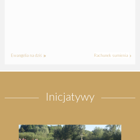
Ewangelia na dziś
Rachunek sumienia
Inicjatywy