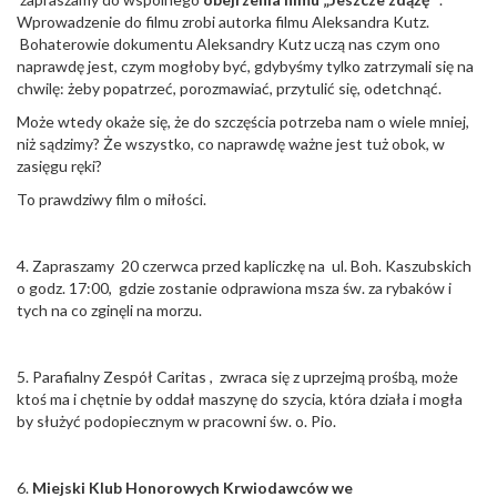
Wprowadzenie do filmu zrobi autorka filmu Aleksandra Kutz.
Bohaterowie dokumentu Aleksandry Kutz uczą nas czym ono
naprawdę jest, czym mogłoby być, gdybyśmy tylko zatrzymali się na
chwilę: żeby popatrzeć, porozmawiać, przytulić się, odetchnąć.
Może wtedy okaże się, że do szczęścia potrzeba nam o wiele mniej,
niż sądzimy? Że wszystko, co naprawdę ważne jest tuż obok, w
zasięgu ręki?
To prawdziwy film o miłości.
4. Zapraszamy 20 czerwca przed kapliczkę na ul. Boh. Kaszubskich
o godz. 17:00, gdzie zostanie odprawiona msza św. za rybaków i
tych na co zginęli na morzu.
5. Parafialny Zespół Caritas , zwraca się z uprzejmą prośbą, może
ktoś ma i chętnie by oddał maszynę do szycia, która działa i mogła
by służyć podopiecznym w pracowni św. o. Pio.
6.
Miejski Klub Honorowych Krwiodawców we