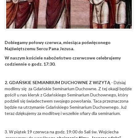
Dobiegamy połowy czerwca, miesiąca poświęconego
Najświętszemu Sercu Pana Jezusa.
W naszym kościele nabożeństwo czerwcowe celebrujemy
codziennie o godz. 17:30.
2. GDAŃSKIE SEMIANRIUM DUCHOWNE Z WIZYTĄ
- Dzisiaj
modlimy się za Gdańskie Seminarium Duchowne. Z tej okazji będzie
gościł u nas kleryk z Gdańskiego Seminarium Duchownego, który
podzieli się świadectwem swojego powołania. Taca przeznaczona
będzie na utrzymanie Gdańskiego Seminarium Duchownego. Już
teraz dziękujemy za modlitwę i wszelkie ofiary dla seminarium.
3. W piątek 19 czerwca na godz. 19:00 do Sali św. Wojciecha
zapraszamy do wspólnego
obejrzenia filmu „Jeszcze zdążę”
.