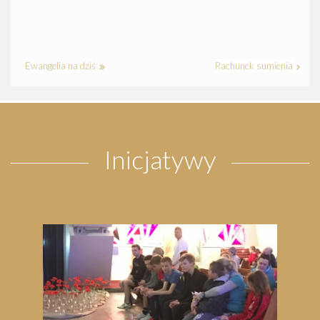
Ewangelia na dziś
Rachunek sumienia
Inicjatywy