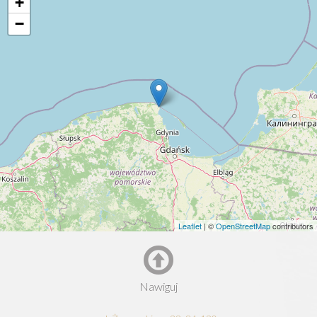
+
−
Leaflet
| ©
OpenStreetMap
contributors
Nawiguj