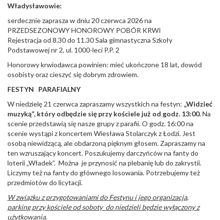
Władysławowie:
serdecznie zaprasza w dniu 20 czerwca 2026 na
PRZEDSEZONOWY HONOROWY POBÓR KRWI
Rejestracja od 8.30 do 11.30 Sala gimnastyczna Szkoły
Podstawowej nr 2, ul. 1000-leci P.P. 2
Honorowy krwiodawca powinien: mieć ukończone 18 lat, dowód
osobisty oraz cieszyć się dobrym zdrowiem.
FESTYN PARAFIALNY
W niedzielę 21 czerwca zapraszamy wszystkich na festyn:
„Widzieć
muzyką”, który odbędzie się przy kościele już od godz. 13:00.
Na
scenie przedstawią się nasze grupy z parafii. O godz. 16:00 na
scenie wystąpi z koncertem Wiesława Stolarczyk z Łodzi. Jest
osobą niewidzącą, ale obdarzoną pięknym głosem. Zapraszamy na
ten wzruszający koncert. Poszukujemy darczyńców na fanty do
loterii „Władek”. Można je przynosić na plebanię lub do zakrystii.
Liczymy też na fanty do głównego losowania. Potrzebujemy też
przedmiotów do licytacji.
W związku z przygotowaniami do Festynu i jego organizacją,
parking przy kościele od soboty do niedzieli będzie wyłączony z
użytkowania.