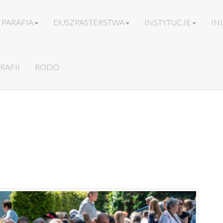
PARAFIA
DUSZPASTERSTWA
INSTYTUCJE
IN
RAFII
RODO