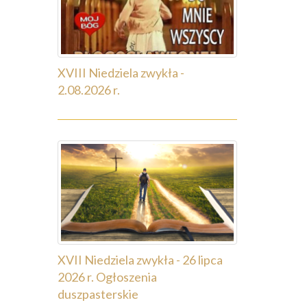
XVIII Niedziela zwykła -
2.08.2026 r.
XVII Niedziela zwykła - 26 lipca
2026 r. Ogłoszenia
duszpasterskie