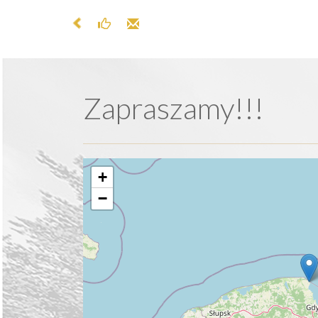
Zapraszamy!!!
+
−