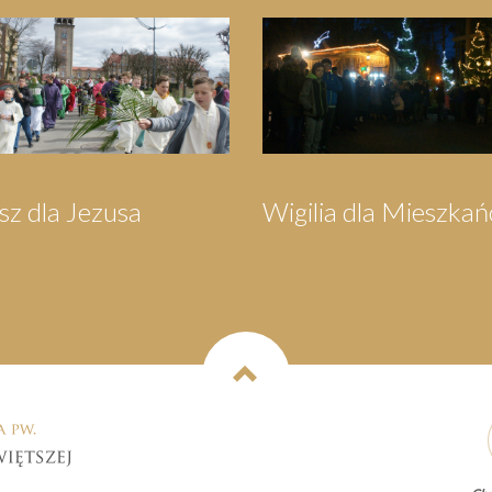
Pielgrzymka do
Pielgrzymka 
Wejherowa
Swarzewa