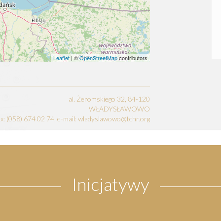
Leaflet
| ©
OpenStreetMap
contributors
al. Żeromskiego 32, 84-120
WŁADYSŁAWOWO
fax: (058) 674 02 74, e-mail: wladyslawowo@tchr.org
Inicjatywy