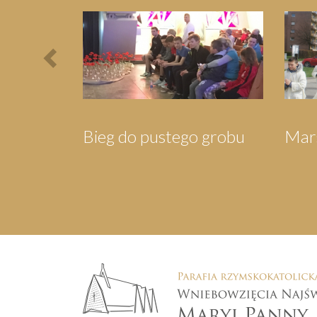
Previous
dla Mieszkańców
Orszak Trzech Króli