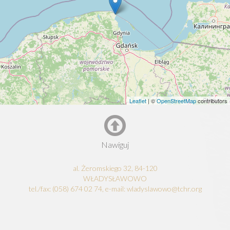
Leaflet
| ©
OpenStreetMap
contributors
Nawiguj
al. Żeromskiego 32, 84-120
WŁADYSŁAWOWO
tel./fax: (058) 674 02 74, e-mail: wladyslawowo@tchr.org