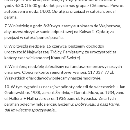
godz. 4:30. O 5:00 godz. dołączy do nas grupa z Chłapowa. Powrót
autobusem o godz. 14:00. Opłatę za przejazd w całości ponosi
parafia.
7. W niedzielę o godz. 8:30 wyruszamy autokarem do Wejherowa,
aby uczestniczyć w sumie odpustowej na Kalwarii. Opłatę za
przejazd w całości ponosi parafia.
8. W przyszłą niedzielę, 15 czerwca, będziemy obchodzili
uroczystość Najświętszej Trójcy. Pamiętajmy, że uroczystość ta
kończy czas wielkanocnej Komunii Świętej.
9. W minioną niedzielę zbieraliśmy na fundusz remontowy naszych
organów. Obecnie konto remontowe wynosi: 117 337, 77 zł.
Wszystkich ofiarodawców polecamy naszej modlitwie.
10. W tym tygodniu z naszej wspólnoty odeszli do wieczności: + Jan
Grabowski, ur. 1938, zam. ul. Średnia, + Danuta Muza, ur. 1934, zam.
ul. Hallera, + Halina Jarosz ur. 1936, zam. ul. Rybacka. Zmarłych
parafian polećmy miłosierdziu Bożemu:
Dobry Jezu, a nasz Panie,
daj im wieczne spoczywanie…