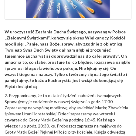
W uroczystość Zesłania Ducha Świętego, nazywaną w Polsce
„Zielonymi Świątkami”, kończy się okres Wielkanocy. Kościół
modli się: „Panie, nasz Boże, spraw, aby zgodnie z obietnicą
Twojego Syna Duch Święty dał nam głębiej zrozumieć
tajemnice Eucharystii i doprowadził nas do całej prawdy”. On
umacnia to, co słabe, prostuje to, co błędne, rozgrzewa oziębłe
i przynosi błogosławieństwo pokoju. Nie lękajmy się, On
wszystkiego nas nauczy. Tylko otwórzmy się na Jego światło i
pamiętajmy, że każda Eucharystia jest wciąż dokonującą się
Pięćdziesiątnicą
2. Przypominamy, że to ostatni tydzień nabożeństw majowych.
Sprawujemy je codziennie w naszej świątyni o godz. 17:30.
Zapraszamy na wspólną modlitwę, aby uwielbiać Matkę Zbawiciela
śpiewem Litanii loretańskiej. Dzieci zapraszamy we wtorek i
czwartek do Groty Matki Bożej na godzinę 16:45.
Każdego
wieczoru
o godz. 20:30, ks. Proboszcz zaprasza na majówkę do
Groty Matki Bożej Pięknej Miłości przy kościele. Księża odwiedzą