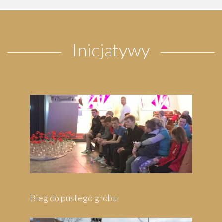
Inicjatywy
u