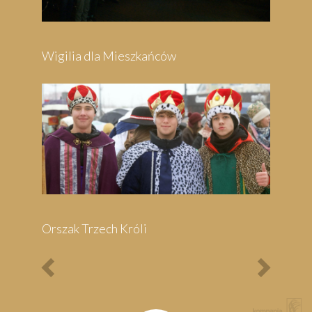
Festyn Parafialny
Bieg Papieski
XXII Pielgrzymi
Półmaraton - 1/3