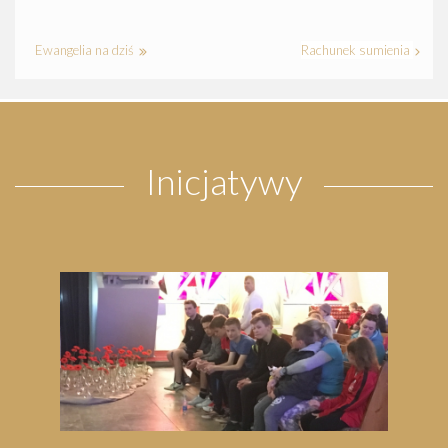
Ewangelia na dziś
Rachunek sumienia
Inicjatywy