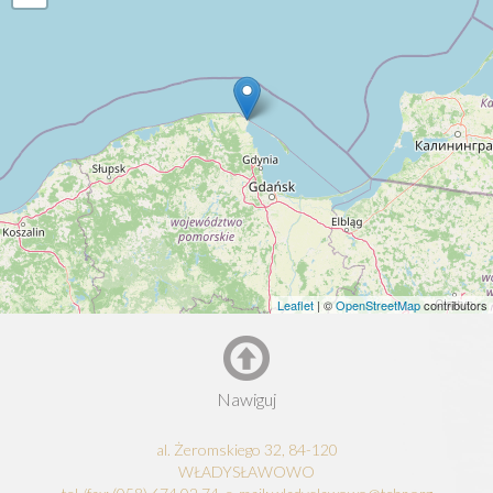
Leaflet
| ©
OpenStreetMap
contributors
Nawiguj
al. Żeromskiego 32, 84-120
WŁADYSŁAWOWO