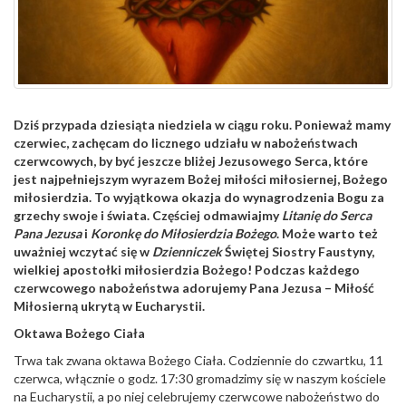
Dziś przypada dziesiąta niedziela w ciągu roku. Ponieważ mamy
czerwiec, zachęcam do licznego udziału w nabożeństwach
czerwcowych, by być jeszcze bliżej Jezusowego Serca, które
jest najpełniejszym wyrazem Bożej miłości miłosiernej, Bożego
miłosierdzia. To wyjątkowa okazja do wynagrodzenia Bogu za
grzechy swoje i świata. Częściej odmawiajmy
Litanię do Serca
Pana Jezusa
i
Koronkę do Miłosierdzia Bożego
. Może warto też
uważniej wczytać się w
Dzienniczek
Świętej Siostry Faustyny,
wielkiej apostołki miłosierdzia Bożego! Podczas każdego
czerwcowego nabożeństwa adorujemy Pana Jezusa – Miłość
Miłosierną ukrytą w Eucharystii.
Oktawa Bożego Ciała
Trwa tak zwana oktawa Bożego Ciała. Codziennie do czwartku, 11
czerwca, włącznie o godz. 17:30 gromadzimy się w naszym kościele
na Eucharystii, a po niej celebrujemy czerwcowe nabożeństwo do