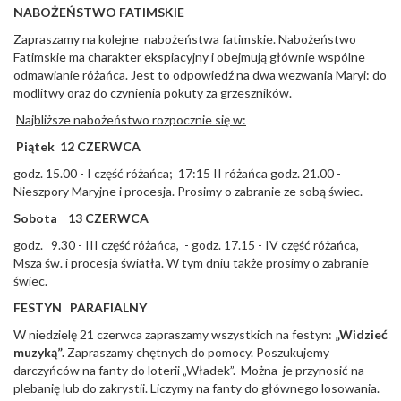
NABOŻEŃSTWO FATIMSKIE
Zapraszamy na kolejne nabożeństwa fatimskie. Nabożeństwo
Fatimskie ma charakter ekspiacyjny i obejmują głównie wspólne
odmawianie różańca. Jest to odpowiedź na dwa wezwania Maryi: do
modlitwy oraz do czynienia pokuty za grzeszników.
Najbliższe nabożeństwo rozpocznie się w:
Piątek 12 CZERWCA
godz. 15.00 - I część różańca; 17:15 II różańca godz. 21.00 -
Nieszpory Maryjne i procesja. Prosimy o zabranie ze sobą świec.
Sobota 13 CZERWCA
godz. 9.30 - III część różańca, - godz. 17.15 - IV część różańca,
Msza św. i procesja światła. W tym dniu także prosimy o zabranie
świec.
FESTYN PARAFIALNY
W niedzielę 21 czerwca zapraszamy wszystkich na festyn:
„Widzieć
muzyką”.
Zapraszamy chętnych do pomocy. Poszukujemy
darczyńców na fanty do loterii „Władek”. Można je przynosić na
plebanię lub do zakrystii. Liczymy na fanty do głównego losowania.