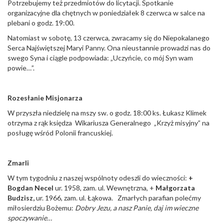
Potrzebujemy też przedmiotów do licytacji. Spotkanie
organizacyjne dla chętnych w poniedziałek 8 czerwca w salce na
plebani o godz. 19:00.
Natomiast w sobotę, 13 czerwca, zwracamy się do Niepokalanego
Serca Najświętszej Maryi Panny. Ona nieustannie prowadzi nas do
swego Syna i ciągle podpowiada: „Uczyńcie, co mój Syn wam
powie…”.
Rozesłanie Misjonarza
W przyszła niedzielę na mszy sw. o godz. 18:00 ks. Łukasz Klimek
otrzyma z rąk księdza Wikariusza Generalnego „Krzyż misyjny” na
posługę wśród Polonii francuskiej.
Zmarli
W tym tygodniu z naszej wspólnoty odeszli do wieczności:
+
Bogdan Necel
ur. 1958, zam. ul. Wewnętrzna, +
Małgorzata
Budzisz,
ur. 1966, zam. ul. Łąkowa. Zmarłych parafian polećmy
miłosierdziu Bożemu:
Dobry Jezu, a nasz Panie, daj im wieczne
spoczywanie…