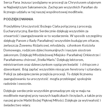
Serca Pana Jezusa i podążamy w procesji za Chrystusem utajonym
w Najświętszym Sakramencie. Zachęcam wszystkich Parafian do
licznego udziału w tej naszej wspólnotowej modlitwie.
PODZIĘKOWANIA
Przeżyliśmy Uroczystość Bożego Ciała połączoną z procesją
Eucharystyczną. Bardzo Serdecznie dziękuję wszystkim za
otwartość i zaangażowanie w to wydarzenie. W sposób szczególny
dziękuję Panom z Rady Parafialnej i wszystkim budującym ołtarze,
zwłaszcza Żywemu Różańcowi, młodzieży, członkom Kościoła
Domowego, rodzicom dzieci komunijnych i naszym siostrom
zakonnym. Dziękuję Młodzieżowej Miejsko-Parafialnej Orkiestrze i
Parafialnemu chórowi „Stella Maris.” Dziękuję lektorom,
ministrantom oraz dziewczynkom sypiącym kwiatki i chłopcom z
dzwonkami. Bóg zapłać wszystkim niosącym feretrony i sztandary.
Policji za zabezpieczenie przejścia procesji. To dzięki licznemu
zaangażowaniu ta uroczystość mogła przebiegać spokojnie
radośnie i owocnie.
Dziękuje serdecznie wszystkim gromadzącym się w maju na
modlitwie maryjnej przy naszych kapliczkach i krzyżach, a także przy
naszej grocie Matki Bożej Pięknej Miłości. Dziękuje za wytrwałość i
świadectwo wiary.