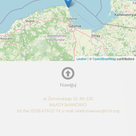
Leaflet
| ©
OpenStreetMap
contributors
Nawiguj
al. Żeromskiego 32, 84-120
WŁADYSŁAWOWO
tel./fax: (058) 674 02 74, e-mail: wladyslawowo@tchr.org