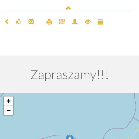
Zapraszamy!!!
+
−