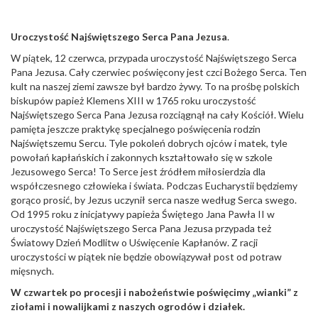
Uroczystość Najświętszego Serca Pana Jezusa
.
W piątek, 12 czerwca, przypada uroczystość Najświętszego Serca
Pana Jezusa. Cały czerwiec poświęcony jest czci Bożego Serca. Ten
kult na naszej ziemi zawsze był bardzo żywy. To na prośbę polskich
biskupów papież Klemens XIII w 1765 roku uroczystość
Najświętszego Serca Pana Jezusa rozciągnął na cały Kościół. Wielu
pamięta jeszcze praktykę specjalnego poświęcenia rodzin
Najświętszemu Sercu. Tyle pokoleń dobrych ojców i matek, tyle
powołań kapłańskich i zakonnych kształtowało się w szkole
Jezusowego Serca! To Serce jest źródłem miłosierdzia dla
współczesnego człowieka i świata. Podczas Eucharystii będziemy
gorąco prosić, by Jezus uczynił serca nasze według Serca swego.
Od 1995 roku z inicjatywy papieża Świętego Jana Pawła II w
uroczystość Najświętszego Serca Pana Jezusa przypada też
Światowy Dzień Modlitw o Uświęcenie Kapłanów. Z racji
uroczystości w piątek nie będzie obowiązywał post od potraw
mięsnych.
W czwartek po procesji i nabożeństwie poświęcimy „wianki” z
ziołami i nowalijkami z naszych ogrodów i działek.