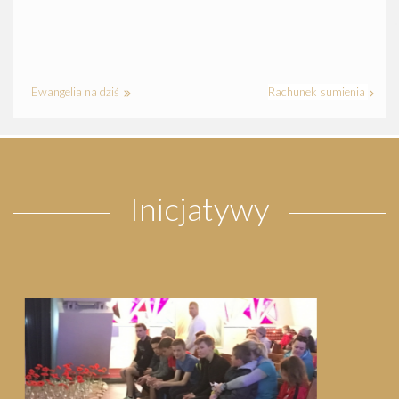
Ewangelia na dziś
Rachunek sumienia
Inicjatywy