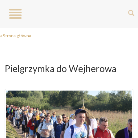
Toggle
navigation
« Strona główna
Pielgrzymka do Wejherowa