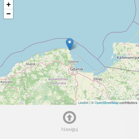
+
−
Leaflet
| ©
OpenStreetMap
contributors
Nawiguj