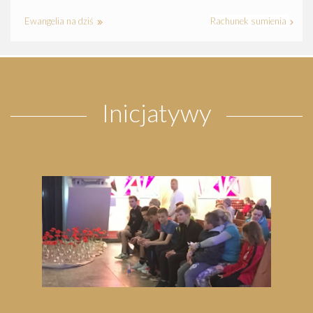
Ewangelia na dziś
Rachunek sumienia
Inicjatywy