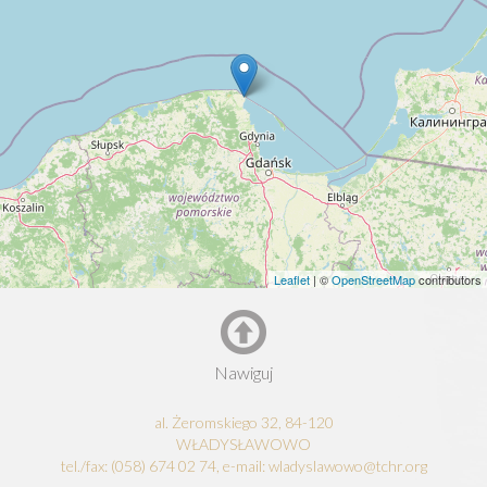
Leaflet
| ©
OpenStreetMap
contributors
Nawiguj
al. Żeromskiego 32, 84-120
WŁADYSŁAWOWO
tel./fax: (058) 674 02 74, e-mail: wladyslawowo@tchr.org