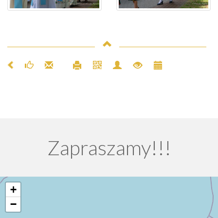
Zapraszamy!!!
+
−