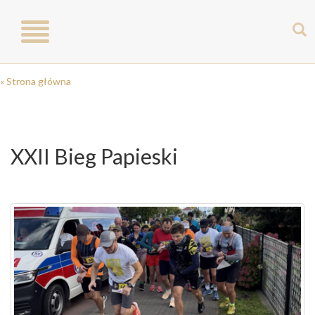
Toggle
navigation
« Strona główna
XXII Bieg Papieski