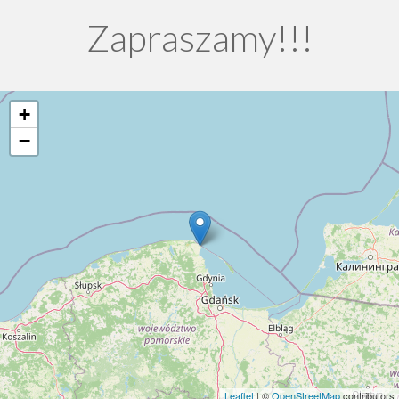
Zapraszamy!!!
+
−
Leaflet
| ©
OpenStreetMap
contributors