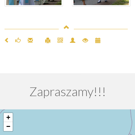
Zapraszamy!!!
+
−