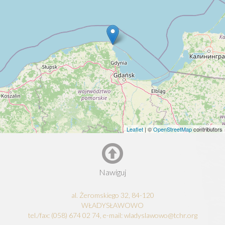
Leaflet
| ©
OpenStreetMap
contributors
Nawiguj
al. Żeromskiego 32, 84-120
WŁADYSŁAWOWO
tel./fax: (058) 674 02 74, e-mail: wladyslawowo@tchr.org