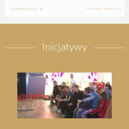
Ewangelia na dziś
Rachunek sumienia
Inicjatywy