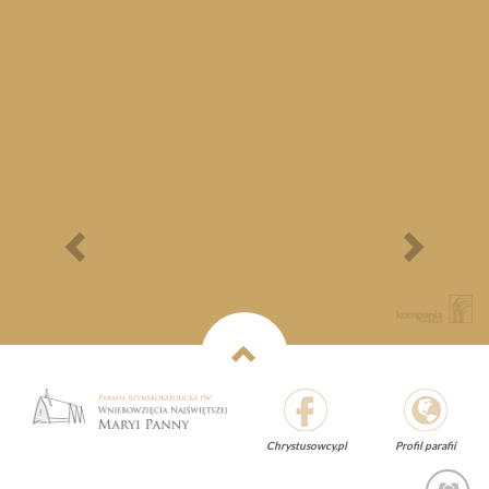
Bieg Papieski
XXII Pielgrzymi
Półmaraton - 1/3
Maraton Nordic Walking
- Rajd Rowerowy o
Memoriał Jana Pawła II
Previous
Next