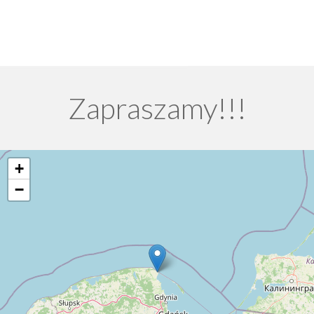
Zapraszamy!!!
+
−