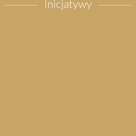
Inicjatywy
Pielgrzymka do Wejherowa