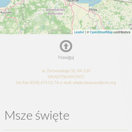
Leaflet
| ©
OpenStreetMap
contributors
Nawiguj
al. Żeromskiego 32, 84-120
WŁADYSŁAWOWO
tel./fax: (058) 674 02 74, e-mail: wladyslawowo@tchr.org
Msze święte