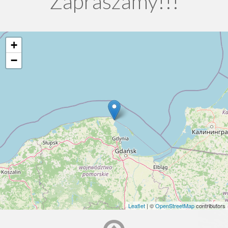
Zapraszamy!!!
+
−
Leaflet
| ©
OpenStreetMap
contributors