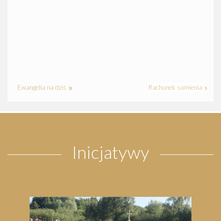
Ewangelia na dziś
Rachunek sumienia
Inicjatywy