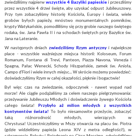
zwiedziliśmy najpierw
wszystkie 4 Bazyliki papieskie
i przeszliśmy
przez wszystkie 4 drzwi święte, aby uzyskać odpust Jubileuszowy.
Przy tym zobaczyliśmy historię Kościoła, Europy i świata, wiele
grobów byłych papieży, mnóstwo monumentalnych pomników,
krypty Watykańskie, pomodliliśmy się przy grobie naszego świętego
rodaka, św. Jana Pawła II i na schodach świętych przy Bazylice św.
Jana na Lateranie.
W następnych dniach
zwiedziliśmy Rzym antyczny
i największe
place - wszystkie ważniejsze miejsca historii: Koloseum, Forum
Romanum, Fontana di Trevi, Panteon, Piazza Navona, Venezia i
Spagna, Pałac Wenecki, Schody Hiszpańskie, zamek św. Anioła,
Campo d'Fiori i wiele innych miejsc... W skrócie możemy powiedzieć:
doświadczyliśmy Rzym w całej okazałości, pięknie i bogactwie!
Był więc czas na zwiedzanie, odpoczynek - nawet wypad nad
morze! Ale ciągle podążaliśmy za celem naszego pielgrzymowania:
przeżywanie Jubileuszu Młodych i doświadczenie żywego Kościoła
całego świata!
Przybyło aż milion młodych z wszystkich
kontynentów świata!
To było niesamowite przeżycie, zobaczyć
taką różnorodność młodych, wierzących w
Chrystusa! Uczestniczyliśmy w Mszy otwarcia na placu św. Piotra
(gdzie widzieliśmy papieża Leona XIV z metra odległości!), w
sakramencie Pokuty i Pojednania na Circo Massimo, odwiedziliśmy