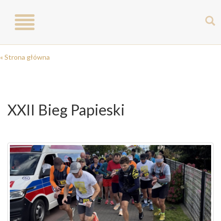
Toggle
navigation
« Strona główna
XXII Bieg Papieski