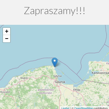
Zapraszamy!!!
+
−
Leaflet
| ©
OpenStreetMap
contributors