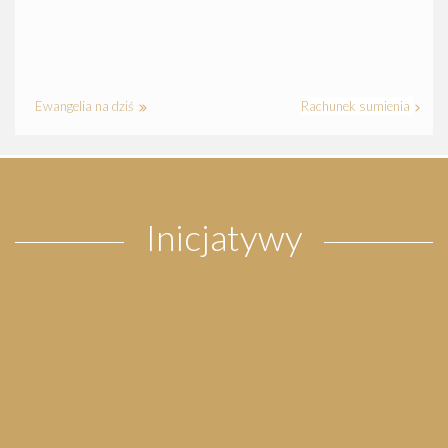
Ewangelia na dziś
Rachunek sumienia
Inicjatywy