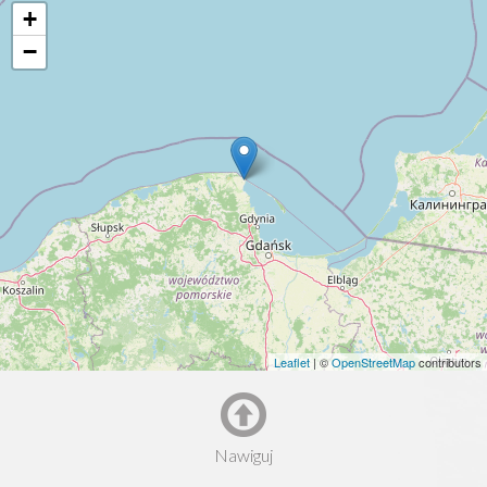
+
−
Leaflet
| ©
OpenStreetMap
contributors
Nawiguj