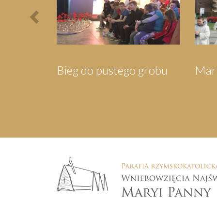
Wigilia dla Mieszkańców
Orszak Tr