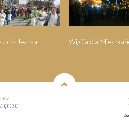
zech Króli
Pielgrzymka do
Wejherowa
Chr