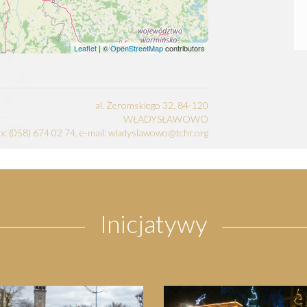
Leaflet
| ©
OpenStreetMap
contributors
al. Żeromskiego 32, 84-120
WŁADYSŁAWOWO
fax: (058) 674 02 74, e-mail: wladyslawowo@tchr.org
Inicjatywy