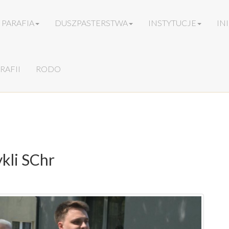
PARAFIA
DUSZPASTERSTWA
INSTYTUCJE
IN
RAFII
RODO
ykli SChr