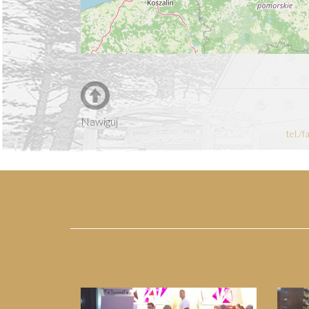
Nawiguj
tel./
Previous