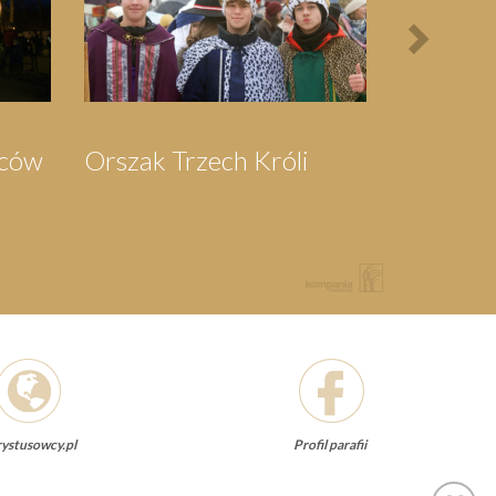
Pielgrzymka do
Festyn Parafi
Swarzewa
ystusowcy.pl
Profil parafii