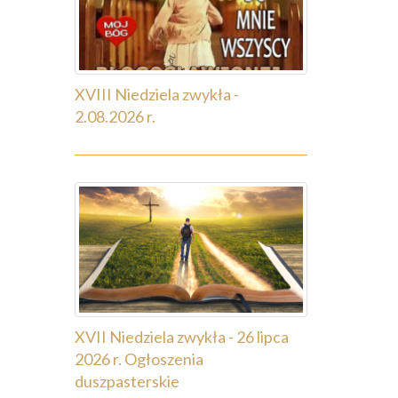
XVIII Niedziela zwykła -
2.08.2026 r.
XVII Niedziela zwykła - 26 lipca
2026 r. Ogłoszenia
duszpasterskie