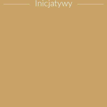
Inicjatywy
Pielgrzymka do Wejherowa