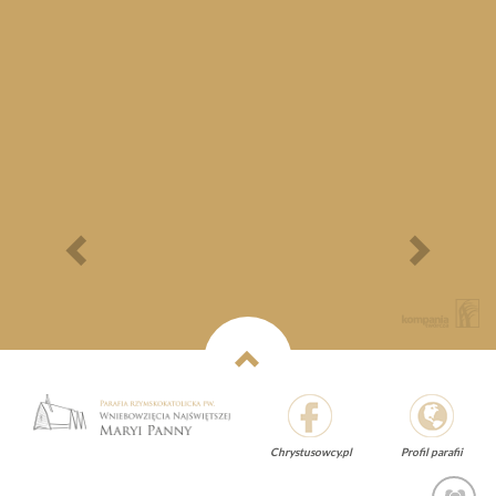
Bieg Papieski
XXII Pielgrzymi
Półmaraton - 1/3
Maraton Nordic Walking
- Rajd Rowerowy o
Memoriał Jana Pawła II
Previous
Next