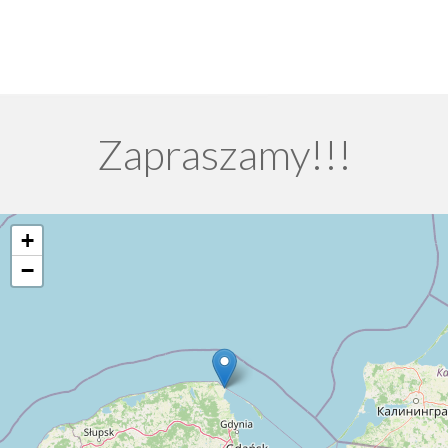
Zapraszamy!!!
+
−