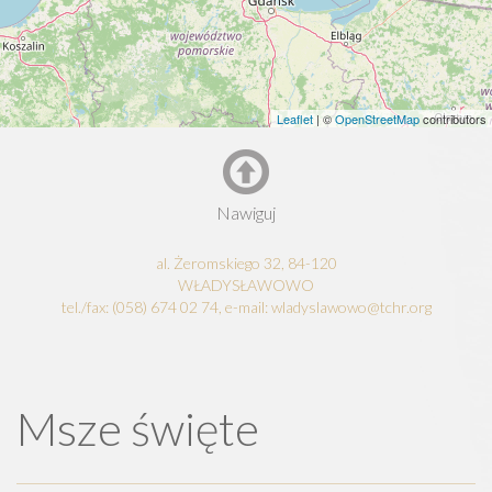
Leaflet
| ©
OpenStreetMap
contributors
Nawiguj
al. Żeromskiego 32, 84-120
WŁADYSŁAWOWO
tel./fax: (058) 674 02 74, e-mail: wladyslawowo@tchr.org
Msze święte