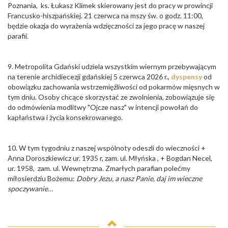
Poznania, ks. Łukasz Klimek skierowany jest do pracy w prowincji
Francusko-hiszpańskiej. 21 czerwca na mszy św. o godz. 11:00,
będzie okazja do wyrażenia wdzięczności za jego pracę w naszej
parafii.
9. Metropolita Gdański udziela wszystkim wiernym przebywającym
na terenie archidiecezji gdańskiej 5 czerwca 2026 r.,
dyspensy
od
obowiązku zachowania wstrzemięźliwości od pokarmów mięsnych w
tym dniu. Osoby chcące skorzystać ze zwolnienia, zobowiązuje się
do odmówienia modlitwy "Ojcze nasz" w intencji powołań do
kapłaństwa i życia konsekrowanego.
10. W tym tygodniu z naszej wspólnoty odeszli do wieczności +
Anna Doroszkiewicz ur. 1935 r, zam. ul. Młyńska , + Bogdan Necel,
ur. 1958, zam. ul. Wewnętrzna. Zmarłych parafian polećmy
miłosierdziu Bożemu:
Dobry Jezu, a nasz Panie, daj im wieczne
spoczywanie…