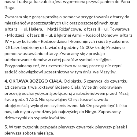
nasza Tradycja kaszubska jest wypełniona przywiązaniem do Pana
Boga.
Zwracam się z gorącą prośbą o pomoc w przygotowaniu ołtarzy do
mieszkańców poszczególnych ulic oraz poszczególnych grup:
o
ł
tarz I
– ul. Hallera, - Matki Różańcowe,
o
ł
tarz II
– ul. Towarowa,
- Młodzież
o
ł
tarz III
– ul. Błękitnej Armii – Kościół Domowy,
o
ł
tarz
IV
– przy kościele - Rodzice dzieci I-komunijnych i siostry zakonne.
Ołtarze będziemy ustawiać od godziny 15:00w środę Prosimy o
pomoc w ustawianiu ołtarzy. Zwracamy się z prośbą o
udekorowanie domów w całej parafii w symbole religijne.
Przypominamy też, że uczestnictwo w samej procesji nie czyni
zadość obowiązkowi uczestnictwa w tym dniu we Mszy św.
4. OKTAWA BO
Ż
EGO CIA
Ł
A
. Od piątku 5 czerwca do czwartku
11 czerwca trwa „oktawa” Bożego Ciała. W te dni odprawiamy
procesję eucharystyczną połączoną z nabożeństwem przed Mszą
św. o godz. 17:30. Nie sprawiajmy Chrystusowi zawodu
obojętnością, wykrętem czy lenistwem. Jak On pragnie być blisko
nas, tak my przychodźmy jak najczęściej do Niego. Zapraszamy
dziewczynki do sypania kwiatów.
5. W tym tygodniu przypada pierwszy czwartek, pierwszy piątek i
pierwsza sobota miesiąca.