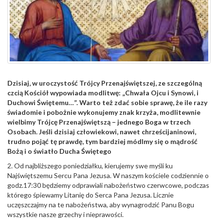
Dzisiaj, w uroczystość Trójcy Przenajświętszej, ze szczególną
czcią Kościół wypowiada modlitwę: „Chwała Ojcu i Synowi, i
Duchowi Świętemu…”. Warto też zdać sobie sprawę, że ile razy
świadomie i pobożnie wykonujemy znak krzyża, modlitewnie
wielbimy Trójcę Przenajświętszą – jednego Boga w trzech
Osobach. Jeśli dzisiaj człowiekowi, nawet chrześcijaninowi,
trudno pojąć tę prawdę, tym bardziej módlmy się o mądrość
Bożą i o światło Ducha Świętego
2. Od najbliższego poniedziałku, kierujemy swe myśli ku
Najświętszemu Sercu Pana Jezusa. W naszym kościele codziennie o
godz.17:30 będziemy odprawiali nabożeństwo czerwcowe, podczas
którego śpiewamy Litanię do Serca Pana Jezusa. Licznie
uczęszczajmy na te nabożeństwa, aby wynagrodzić Panu Bogu
wszystkie nasze grzechy i nieprawości.