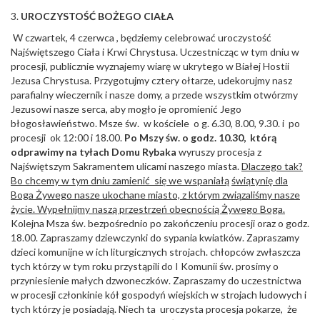
3.
UROCZYSTO
ŚĆ
BO
Ż
EGO CIA
Ł
A
W czwartek, 4 czerwca , będziemy celebrować uroczystość
Najświętszego Ciała i Krwi Chrystusa. Uczestnicząc w tym dniu w
procesji, publicznie wyznajemy wiarę w ukrytego w Białej Hostii
Jezusa Chrystusa. Przygotujmy cztery ołtarze, udekorujmy nasz
parafialny wieczernik i nasze domy, a przede wszystkim otwórzmy
Jezusowi nasze serca, aby mogło je opromienić Jego
błogosławieństwo. Msze św. w kościele o g. 6.30, 8.00, 9.30. i po
procesji ok 12:00 i 18.00.
Po Mszy
ś
w. o godz. 10.30, któr
ą
odprawimy na ty
ł
ach Domu Rybaka
wyruszy procesja z
Najświętszym Sakramentem ulicami naszego miasta.
Dlaczego tak?
Bo chcemy w tym dniu zamieni
ć
si
ę
we wspania
łą
ś
wi
ą
tyni
ę
dla
Boga
Ż
ywego nasze ukochane miasto, z którym zwi
ą
zali
ś
my nasze
ż
ycie. Wype
łnijmy naszą przestrzeń obecnością Żywego Boga.
Kolejna Msza św. bezpośrednio po zakończeniu procesji oraz o godz.
18.00. Zapraszamy dziewczynki do sypania kwiatków. Zapraszamy
dzieci komunijne w ich liturgicznych strojach. chłopców zwłaszcza
tych którzy w tym roku przystąpili do I Komunii św. prosimy o
przyniesienie małych dzwoneczków. Zapraszamy do uczestnictwa
w procesji członkinie kół gospodyń wiejskich w strojach ludowych i
tych którzy je posiadają. Niech ta uroczysta procesja pokarze, że