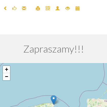
Zapraszamy!!!
+
−