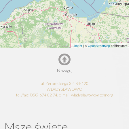
Leaflet
| ©
OpenStreetMap
contributors
Nawiguj
al. Żeromskiego 32, 84-120
WŁADYSŁAWOWO
tel./fax: (058) 674 02 74, e-mail: wladyslawowo@tchr.org
Msze święte