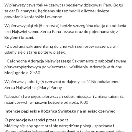
W pierwszy czwartek (4 czerwca) będziemy dziękowali Panu Bogu
za dar Eucharystii, będziemy się też modlili o liczne i święte
powołania kapłańskie i zakonne.
W pierwszy piątek (5 czerwca) będzie szczególna okazja do oddania
czci Najświętszemu Sercu Pana Jezusa oraz do pojednania się z
Bogiem i braćmi.
- Z posługą sakramentalną do chorych i seniorów naszej parafii
udamy się o stałej porze w piątek.
- Całonocna Adoracja Najświętszego Sakramentu z nabożeństwem
pierwszopiątkowym po wieczorze Uwielbienia. Adoracja w duchu
Medjugorie o 21:30.
W pierwszą sobotę (6 czerwca) oddajemy cześć Niepokalanemu
Sercu Najświętszej Maryi Panny.
Nabożeństwo pięciu pierwszych sobót miesiąca i zmiana tajemnic
różańcowych w naszym kościele od godz. 9:00
Intencje papieskie Ró
ż
a
ń
ca
Ś
wi
ę
tego na miesi
ą
c czerwiec
O promocj
ę
warto
ś
ci przez sport
Módlmy się, aby sport stał się narzędziem pokoju, spotkania i
dialogu między kulturami oraz narodami, a także by promował takie