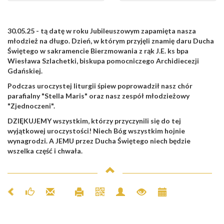
30.05.25 - tą datę w roku Jubileuszowym zapamięta nasza
młodzież na długo. Dzień, w którym przyjęli znamię daru Ducha
Świętego w sakramencie Bierzmowania z rąk J.E. ks bpa
Wiesława Szlachetki, biskupa pomocniczego Archidiecezji
Gdańskiej.
Podczas uroczystej liturgii śpiew poprowadził nasz chór
parafialny "Stella Maris" oraz nasz zespół młodzieżowy
"Zjednoczeni".
DZIĘKUJEMY wszystkim, którzy przyczynili się do tej
wyjątkowej uroczystości! Niech Bóg wszystkim hojnie
wynagrodzi. A JEMU przez Ducha Świętego niech będzie
wszelka część i chwała.