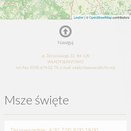
Leaflet
| ©
OpenStreetMap
contributors
Nawiguj
al. Żeromskiego 32, 84-120
WŁADYSŁAWOWO
tel./fax: (058) 674 02 74, e-mail: wladyslawowo@tchr.org
Msze święte
Dni powszednie: 6:30, 7:00, 9:00; 18:00