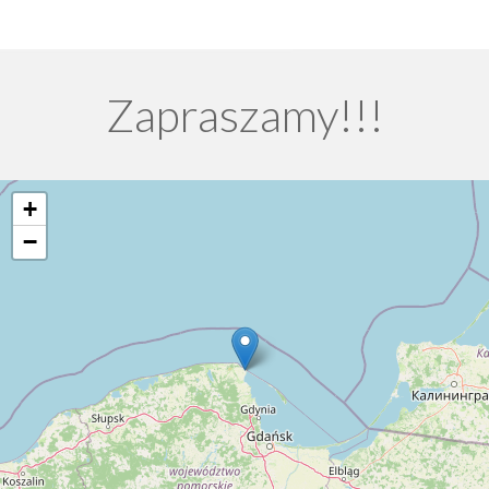
Zapraszamy!!!
+
−