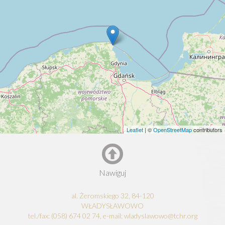
Leaflet
| ©
OpenStreetMap
contributors
Nawiguj
al. Żeromskiego 32, 84-120
WŁADYSŁAWOWO
tel./fax: (058) 674 02 74, e-mail: wladyslawowo@tchr.org