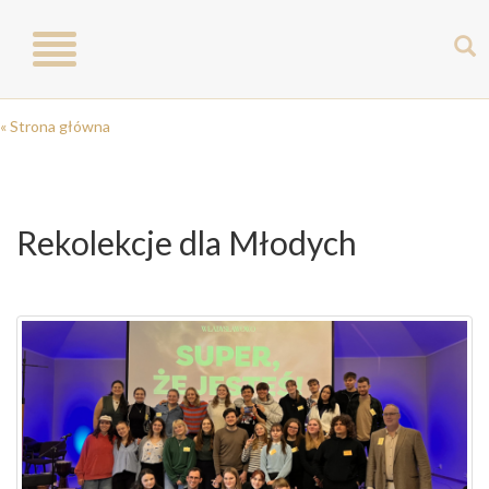
Toggle
navigation
« Strona główna
Rekolekcje dla Młodych