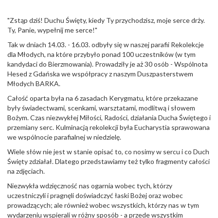
"Zstąp dziś! Duchu Święty, kiedy Ty przychodzisz, moje serce drży.
Ty, Panie, wypełnij me serce!"
Tak w dniach 14.03. - 16.03. odbyły się w naszej parafii Rekolekcje
dla Młodych, na które przybyło ponad 100 uczestników (w tym
kandydaci do Bierzmowania). Prowadziły je aż 30 osób - Wspólnota
Hesed z Gdańska we współpracy z naszym Duszpasterstwem
Młodych BARKA.
Całość oparta była na 6 zasadach Kerygmatu, które przekazane
były świadectwami, scenkami, warsztatami, modlitwą i słowem
Bożym. Czas niezwykłej Miłości, Radości, działania Ducha Świętego i
przemiany serc. Kulminacją rekolekcji była Eucharystia sprawowana
we wspólnocie parafialnej w niedzielę.
Wiele słów nie jest w stanie opisać to, co nosimy w sercu i co Duch
Święty zdziałał. Dlatego przedstawiamy też tylko fragmenty całości
na zdjęciach.
Niezwykła wdzięczność nas ogarnia wobec tych, którzy
uczestniczyli i pragnęli doświadczyć łaski Bożej oraz wobec
prowadzących; ale również wobec wszystkich, którzy nas w tym
wydarzeniu wspierali w różny sposób - a przede wszystkim