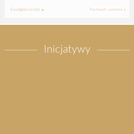
Ewangelia na dziś
Rachunek sumienia
Inicjatywy