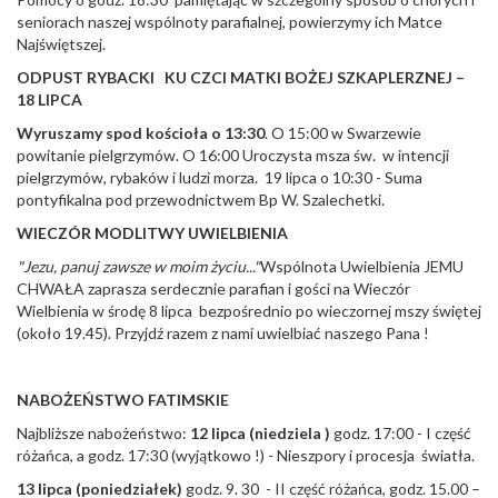
seniorach naszej wspólnoty parafialnej, powierzymy ich Matce
Najświętszej.
ODPUST RYBACKI KU CZCI MATKI BOŻEJ SZKAPLERZNEJ –
18 LIPCA
Wyruszamy spod kościoła o 13:30
. O 15:00 w Swarzewie
powitanie pielgrzymów. O 16:00 Uroczysta msza św. w intencji
pielgrzymów, rybaków i ludzi morza. 19 lipca o 10:30 - Suma
pontyfikalna pod przewodnictwem Bp W. Szalechetki.
WIECZÓR MODLITWY UWIELBIENIA
"Jezu, panuj zawsze w moim życiu..."
Wspólnota Uwielbienia JEMU
CHWAŁA zaprasza serdecznie parafian i gości na Wieczór
Wielbienia w środę 8 lipca bezpośrednio po wieczornej mszy świętej
(około 19.45). Przyjdź razem z nami uwielbiać naszego Pana !
NABOŻEŃSTWO FATIMSKIE
Najbliższe nabożeństwo:
12 lipca (niedziela )
godz. 17:00 - I część
różańca, a godz. 17:30 (wyjątkowo !) - Nieszpory i procesja światła.
13 lipca (poniedziałek)
godz. 9. 30 - II część różańca, godz. 15.00 –