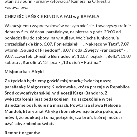
Stanislav Surin - organy /Słowacja/ Kameralna Orkiestra
Festiwalowa
CHRZEŚCIJAŃSKIE KINO NA FALI wg RAFAELA
Wakacyjnemu wypoczynkowi w naszym mieście towarzyszy trafnie
dobrany film. W domu parafialnym, na piętrze o godz. 20:00 od
poniedziałku do soboty na w Auli św. Wojciecha funkcjonuje
chrześcijańskie kino. 6.07. Poniedziałek -
„ Nakręcony Tata”, 7.07
wtorek
„Sound of Freedom”
, 8.07 środa
„Święty Franciszek” -
,
9.07, czwartek
„Pieśń o Bernadecie”,
10.07, piątek :
„Bella”,
11.07
sobota : „
Karolina
”. 13 lipca - „
13 dzień – Fatima.”
Misjonarka z Afryki
Za tydzień będziemy gościć misjonarkę świecką naszą
parafiankę Małgorzatę Kiedrowską, która pracuje w Republice
Środkowoafrykańskiej, w diecezji Kaga-Bandoro. Z
wykształcenia jest pedagogiem i to szczególnie w tej
dziedzinie posługuje na misjach. Powtarza słowa Nelsona
Mandeli, który znał Afrykę i konsekwencje braku pokoju, a
mówił, że edukacja to najpotężniejsza broń, której możesz
użyć, aby zmieniać świat.
Remont organów