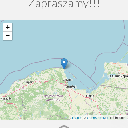
Zapraszamy!!!
+
−
Leaflet
| ©
OpenStreetMap
contributors