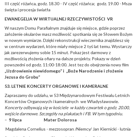
III część różańca, godz. 18.30 - IV część różańca; godz. 19.00 - Msza
święta i procesja światła
EWANEGELIA W WIRTUALNEJ RZECZYWISTOŚCI VR
W naszym Domu Parafialnym znajduje się miejsce, gdzie poprzez
założenie okularów masz możliwość spotkania się ze Słowem Bożym
w nowym wymiarze. Dzięki rekonstrukcji wieczernika znajdziesz się
w centrum wydarzeń, które miały miejsce 2 tyś lat temu. Wystarczy
jak zarezerwujemy sobie 15 minut. Pokaz jest darmowy z
możliwością złożenia ofiary na dalsze projekty. Pokazy w dzień
powszedni od godz. 11:00-18:00. Jest tez do obejrzenia nowy film
„Uzdrowienie niewidomego” i „Boże Narodzenie i złożenie
Jezusa do Grobu”
53. LETNIE KONCERTY ORGANOWE I KAMERALNE
Zapraszamy do udziału, w 53 Międzynarodowym Festiwalu Letnich
Koncertów Organowych i kameralnych we Władysławowie.
Koncerty odbywają się w kościele w każdy czwartek o godz. 20.00,
wejście darmowe. Szczegóły na plakatach i FB. W tym tygodniu.
–
9 lipca Mater Dolorosa
Magdalena Cornelius - mezzosopran /Niemcy/ Jan Kiernicki - lutnia