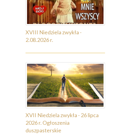
XVIII Niedziela zwykła -
2.08.2026 r.
XVII Niedziela zwykła - 26 lipca
2026 r. Ogłoszenia
duszpasterskie