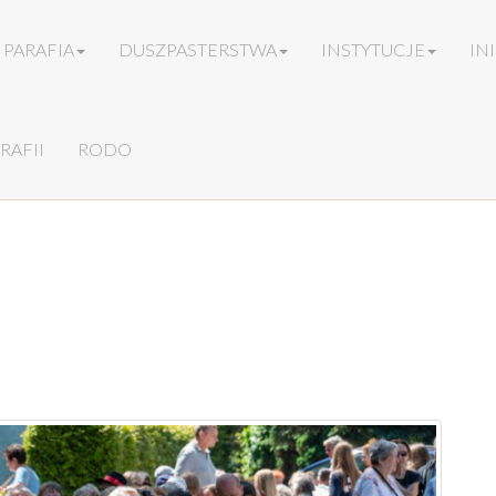
PARAFIA
DUSZPASTERSTWA
INSTYTUCJE
IN
RAFII
RODO