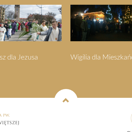
zech Króli
Pielgrzymka do
Wejherowa