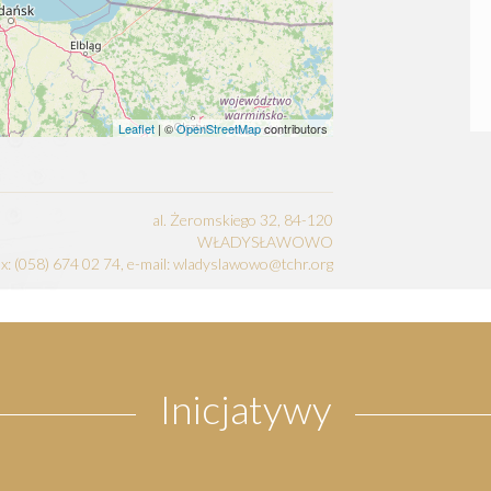
Leaflet
| ©
OpenStreetMap
contributors
al. Żeromskiego 32, 84-120
WŁADYSŁAWOWO
fax: (058) 674 02 74, e-mail: wladyslawowo@tchr.org
Inicjatywy