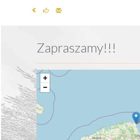
Zapraszamy!!!
+
−