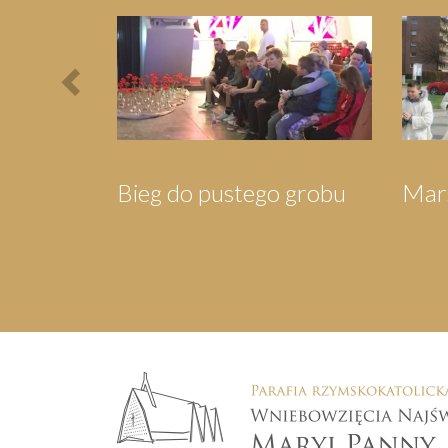
Previous
Wigilia dla Mieszkańców
Orszak Tr