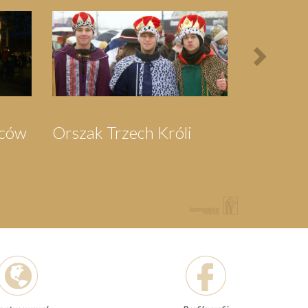
Next
Pielgrzymka do
Festyn Parafi
Swarzewa