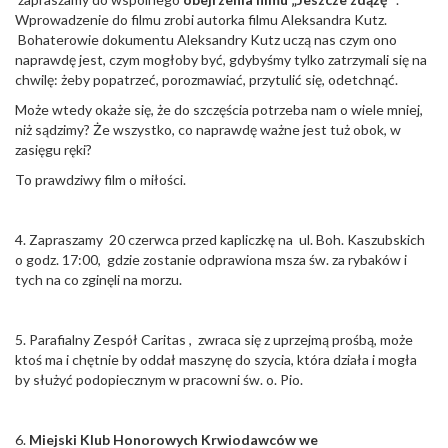
Wprowadzenie do filmu zrobi autorka filmu Aleksandra Kutz.
Bohaterowie dokumentu Aleksandry Kutz uczą nas czym ono
naprawdę jest, czym mogłoby być, gdybyśmy tylko zatrzymali się na
chwilę: żeby popatrzeć, porozmawiać, przytulić się, odetchnąć.
Może wtedy okaże się, że do szczęścia potrzeba nam o wiele mniej,
niż sądzimy? Że wszystko, co naprawdę ważne jest tuż obok, w
zasięgu ręki?
To prawdziwy film o miłości.
4. Zapraszamy 20 czerwca przed kapliczkę na ul. Boh. Kaszubskich
o godz. 17:00, gdzie zostanie odprawiona msza św. za rybaków i
tych na co zginęli na morzu.
5. Parafialny Zespół Caritas , zwraca się z uprzejmą prośbą, może
ktoś ma i chętnie by oddał maszynę do szycia, która działa i mogła
by służyć podopiecznym w pracowni św. o. Pio.
6.
Miejski Klub Honorowych Krwiodawców we