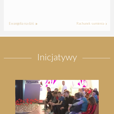
Ewangelia na dziś
Rachunek sumienia
Inicjatywy