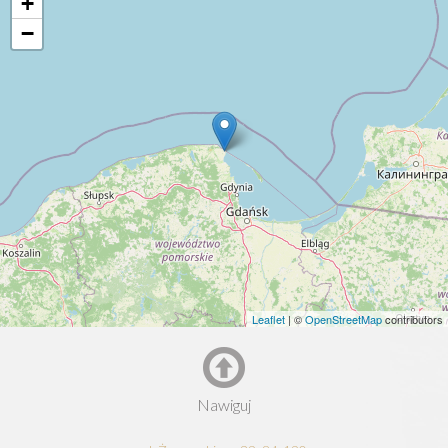
+
−
Leaflet
| ©
OpenStreetMap
contributors
Nawiguj