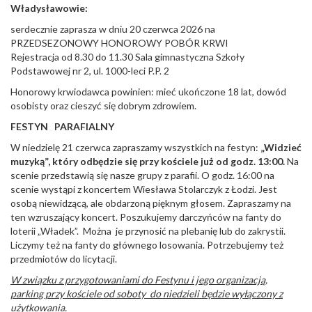
Władysławowie:
serdecznie zaprasza w dniu 20 czerwca 2026 na
PRZEDSEZONOWY HONOROWY POBÓR KRWI
Rejestracja od 8.30 do 11.30 Sala gimnastyczna Szkoły
Podstawowej nr 2, ul. 1000-leci P.P. 2
Honorowy krwiodawca powinien: mieć ukończone 18 lat, dowód
osobisty oraz cieszyć się dobrym zdrowiem.
FESTYN PARAFIALNY
W niedzielę 21 czerwca zapraszamy wszystkich na festyn:
„Widzieć
muzyką”, który odbędzie się przy kościele już od godz. 13:00.
Na
scenie przedstawią się nasze grupy z parafii. O godz. 16:00 na
scenie wystąpi z koncertem Wiesława Stolarczyk z Łodzi. Jest
osobą niewidzącą, ale obdarzoną pięknym głosem. Zapraszamy na
ten wzruszający koncert. Poszukujemy darczyńców na fanty do
loterii „Władek”. Można je przynosić na plebanię lub do zakrystii.
Liczymy też na fanty do głównego losowania. Potrzebujemy też
przedmiotów do licytacji.
W związku z przygotowaniami do Festynu i jego organizacją,
parking przy kościele od soboty do niedzieli będzie wyłączony z
użytkowania.