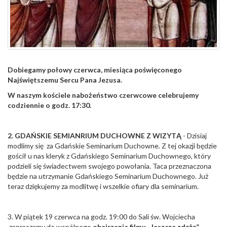
Dobiegamy połowy czerwca, miesiąca poświęconego
Najświętszemu Sercu Pana Jezusa.
W naszym kościele nabożeństwo czerwcowe celebrujemy
codziennie o godz. 17:30.
2. GDAŃSKIE SEMIANRIUM DUCHOWNE Z WIZYTĄ
- Dzisiaj
modlimy się za Gdańskie Seminarium Duchowne. Z tej okazji będzie
gościł u nas kleryk z Gdańskiego Seminarium Duchownego, który
podzieli się świadectwem swojego powołania. Taca przeznaczona
będzie na utrzymanie Gdańskiego Seminarium Duchownego. Już
teraz dziękujemy za modlitwę i wszelkie ofiary dla seminarium.
3. W piątek 19 czerwca na godz. 19:00 do Sali św. Wojciecha
zapraszamy do wspólnego
obejrzenia filmu „Jeszcze zdążę”
.