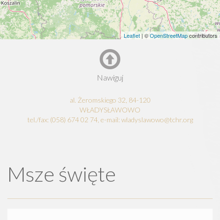
Leaflet
| ©
OpenStreetMap
contributors
Nawiguj
al. Żeromskiego 32, 84-120
WŁADYSŁAWOWO
tel./fax: (058) 674 02 74, e-mail: wladyslawowo@tchr.org
Msze święte