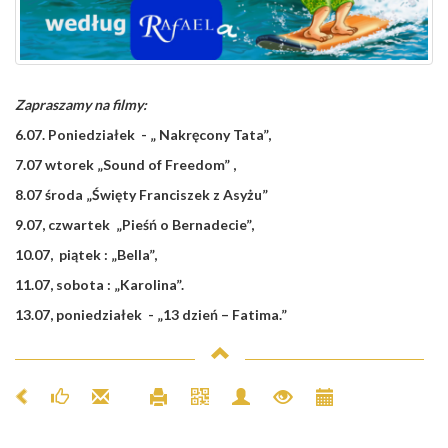
Zapraszamy na filmy:
6.07
. Poniedziałek -
„ Nakręcony Tata”,
7.07
wtorek
„Sound of Freedom”
,
8.07
środa
„Święty Franciszek z Asyżu”
9.07
, czwartek
„Pieśń o Bernadecie”,
10.07
, piątek :
„Bella”,
11.07
, sobota : „
Karolina
”.
13.07
, poniedziałek - „
13 dzień – Fatima.”