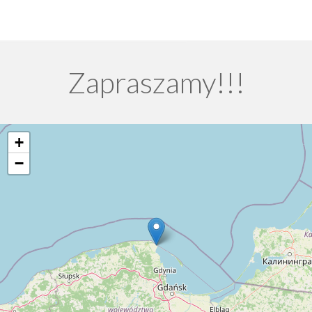
Zapraszamy!!!
+
−