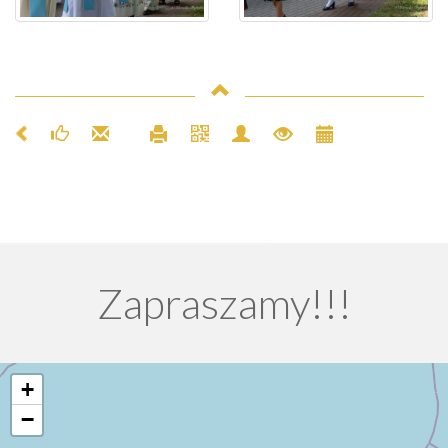
Zapraszamy!!!
+
−