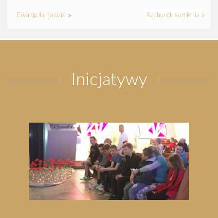
Ewangelia na dziś
Rachunek sumienia
Inicjatywy