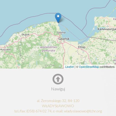
Leaflet
| ©
OpenStreetMap
contributors
Nawiguj
al. Żeromskiego 32, 84-120
WŁADYSŁAWOWO
tel./fax: (058) 674 02 74, e-mail: wladyslawowo@tchr.org