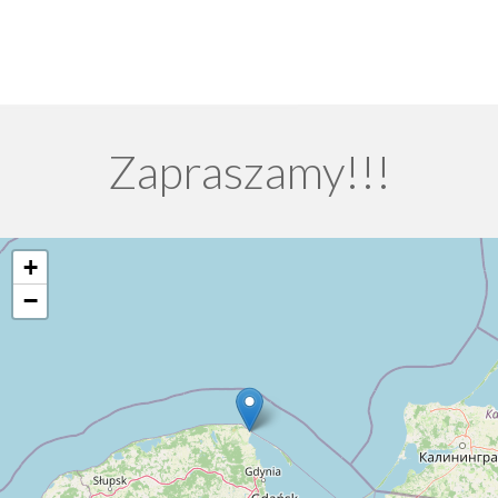
Zapraszamy!!!
+
−