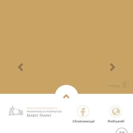
Bieg Papieski
XXII Pielgrzymi
Półmaraton - 1/3
Maraton Nordic Walking
- Rajd Rowerowy o
Memoriał Jana Pawła II
Previous
Next