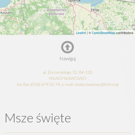
Leaflet
| ©
OpenStreetMap
contributors
Nawiguj
al. Żeromskiego 32, 84-120
WŁADYSŁAWOWO
tel./fax: (058) 674 02 74, e-mail: wladyslawowo@tchr.org
Msze święte