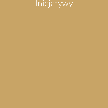
Inicjatywy
Pielgrzymka do Wejherowa