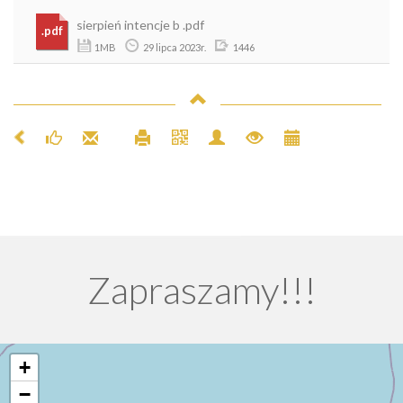
sierpień intencje b .pdf
.pdf
1MB
29 lipca 2023r.
1446
Zapraszamy!!!
+
−