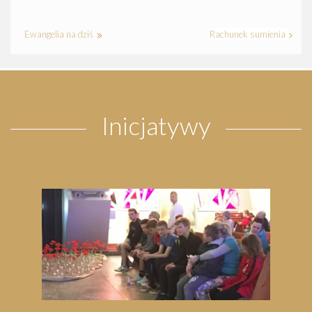
Ewangelia na dziś
Rachunek sumienia
Inicjatywy