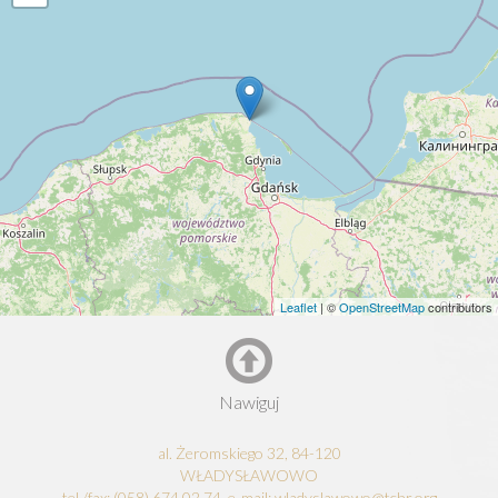
Leaflet
| ©
OpenStreetMap
contributors
Nawiguj
al. Żeromskiego 32, 84-120
WŁADYSŁAWOWO
tel./fax: (058) 674 02 74, e-mail: wladyslawowo@tchr.org