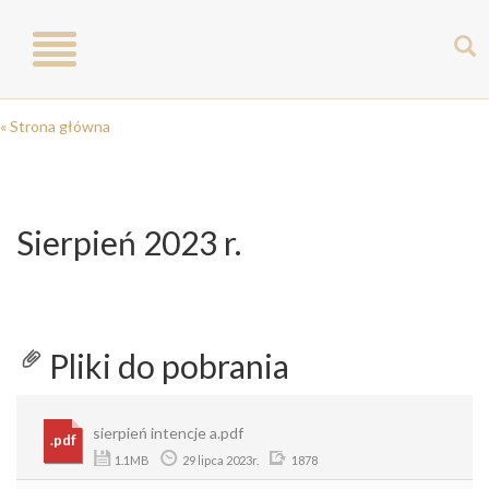
Toggle
navigation
« Strona główna
Sierpień 2023 r.
Pliki do pobrania
sierpień intencje a.pdf
.pdf
1.1MB
29 lipca 2023r.
1878