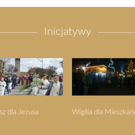
Inicjatywy
grzymka do
Festyn Parafialny
rzewa