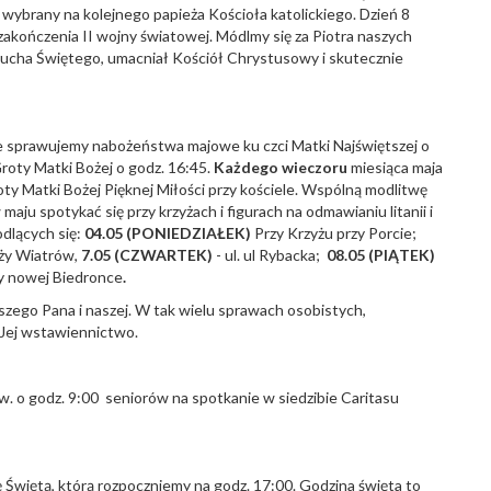
ybrany na kolejnego papieża Kościoła katolickiego. Dzień 8
zakończenia II wojny światowej. Módlmy się za Piotra naszych
ucha Świętego, umacniał Kościół Chrystusowy i skutecznie
ie sprawujemy nabożeństwa majowe ku czci Matki Najświętszej o
Groty Matki Bożej o godz. 16:45.
Każdego wieczoru
miesiąca maja
ty Matki Bożej Pięknej Miłości przy kościele. Wspólną modlitwę
u spotykać się przy krzyżach i figurach na odmawianiu litanii i
odlących się:
04.05 (PONIEDZIAŁEK)
Przy Krzyżu przy Porcie;
óży Wiatrów,
7.05 (CZWARTEK)
- ul. ul Rybacka;
08.05 (PIĄTEK)
y nowej Biedronce
.
zego Pana i naszej. W tak wielu sprawach osobistych,
 Jej wstawiennictwo.
. o godz. 9:00 seniorów na spotkanie w siedzibie Caritasu
Świętą, którą rozpoczniemy na godz. 17:00. Godzina święta to