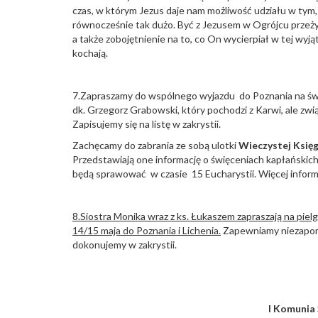
czas, w którym Jezus daje nam możliwość udziału w tym,
równocześnie tak dużo. Być z Jezusem w Ogrójcu przeżyw
a także zobojętnienie na to, co On wycierpiał w tej wyją
kochają.
7.Zapraszamy do wspólnego wyjazdu do Poznania na św
dk. Grzegorz Grabowski, który pochodzi z Karwi, ale zwi
Zapisujemy się na listę w zakrystii.
Zachęcamy do zabrania ze sobą ulotki
Wieczystej Księ
Przedstawiają one informację o święceniach kapłańskic
będą sprawować w czasie 15 Eucharystii. Więcej inform
8.Siostra Monika wraz z ks. Łukaszem zapraszają na piel
14/15 maja do Poznania i Lichenia.
Zapewniamy niezapomni
dokonujemy w zakrystii.
I Komunia 