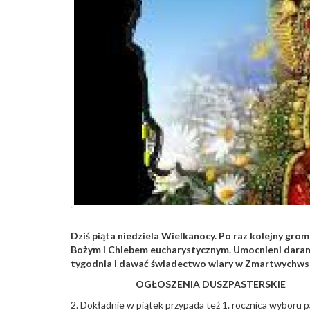
Dziś piąta niedziela Wielkanocy. Po raz kolejny gro
Bożym i Chlebem eucharystycznym. Umocnieni daram
tygodnia i dawać świadectwo wiary w Zmartwychws
OGŁOSZENIA DUSZPASTERSKIE
2. Dokładnie w piątek przypada też 1. rocznica wyboru 