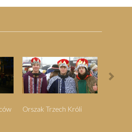
Next
Bieg Papieski
XXII Pielgrzymi