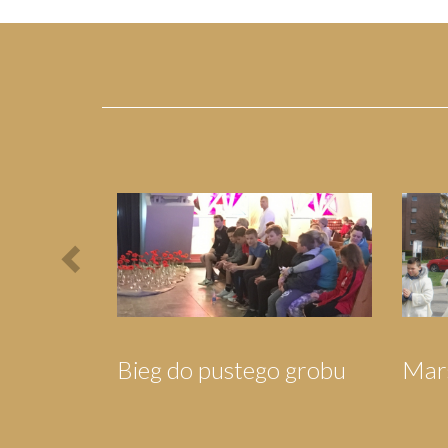
Previous
róli
Pielgrzymka do
Piel
Wejherowa
Swa