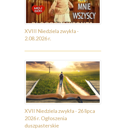
XVIII Niedziela zwykła -
2.08.2026 r.
XVII Niedziela zwykła - 26 lipca
2026 r. Ogłoszenia
duszpasterskie