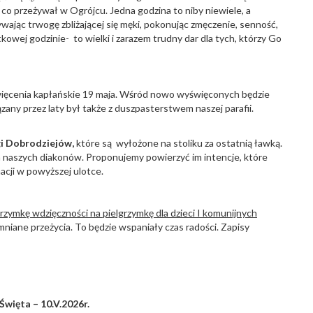
 co przeżywał w Ogrójcu. Jedna godzina to niby niewiele, a
ając trwogę zbliżającej się męki, pokonując zmęczenie, senność,
tkowej godzinie- to wielki i zarazem trudny dar dla tych, którzy Go
ięcenia kapłańskie 19 maja. Wśród nowo wyświęconych będzie
ązany przez laty był także z duszpasterstwem naszej parafii.
gi Dobrodziejów,
które są wyłożone na stoliku za ostatnią ławką.
h naszych diakonów. Proponujemy powierzyć im intencje, które
acji w powyższej ulotce.
grzymkę wdzięczności na pielgrzymkę dla dzieci I komunijnych
ane przeżycia. To będzie wspaniały czas radości. Zapisy
Święta – 10.V.2026r.