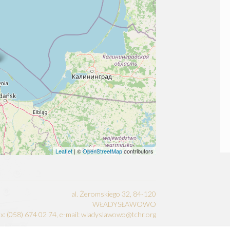
Leaflet
| ©
OpenStreetMap
contributors
al. Żeromskiego 32, 84-120
WŁADYSŁAWOWO
fax: (058) 674 02 74, e-mail: wladyslawowo@tchr.org