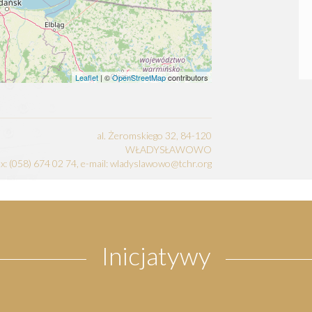
Leaflet
| ©
OpenStreetMap
contributors
al. Żeromskiego 32, 84-120
WŁADYSŁAWOWO
fax: (058) 674 02 74, e-mail: wladyslawowo@tchr.org
Inicjatywy