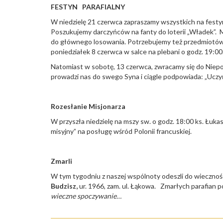
FESTYN PARAFIALNY
W niedzielę 21 czerwca zapraszamy wszystkich na festy
Poszukujemy darczyńców na fanty do loterii „Władek”. Mo
do głównego losowania. Potrzebujemy też przedmiotów d
poniedziałek 8 czerwca w salce na plebani o godz. 19:00
Natomiast w sobotę, 13 czerwca, zwracamy się do Niepo
prowadzi nas do swego Syna i ciągle podpowiada: „Uczy
Rozesłanie Misjonarza
W przyszła niedzielę na mszy sw. o godz. 18:00 ks. Łuk
misyjny” na posługę wśród Polonii francuskiej.
Zmarli
W tym tygodniu z naszej wspólnoty odeszli do wiecznoś
Budzisz,
ur. 1966, zam. ul. Łąkowa. Zmarłych parafian 
wieczne spoczywanie…