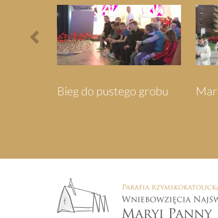
Previous
róli
Pielgrzymka do
Pie
Wejherowa
Sw