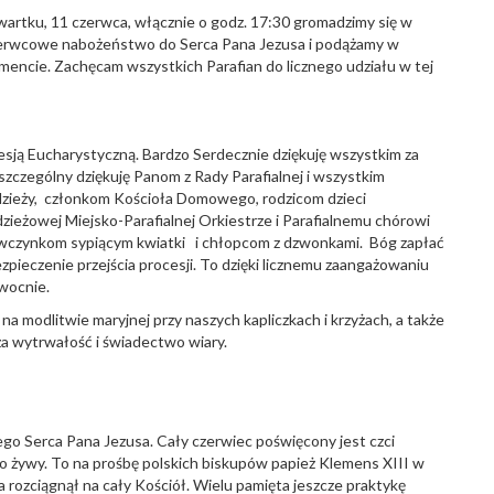
artku, 11 czerwca, włącznie o godz. 17:30 gromadzimy się w
 czerwcowe nabożeństwo do Serca Pana Jezusa i podążamy w
encie. Zachęcam wszystkich Parafian do licznego udziału w tej
esją Eucharystyczną. Bardzo Serdecznie dziękuję wszystkim za
zczególny dziękuję Panom z Rady Parafialnej i wszystkim
zieży, członkom Kościoła Domowego, rodzicom dzieci
ieżowej Miejsko-Parafialnej Orkiestrze i Parafialnemu chórowi
ziewczynkom sypiącym kwiatki i chłopcom z dzwonkami. Bóg zapłać
ezpieczenie przejścia procesji. To dzięki licznemu zaangażowaniu
owocnie.
a modlitwie maryjnej przy naszych kapliczkach i krzyżach, a także
 za wytrwałość i świadectwo wiary.
go Serca Pana Jezusa. Cały czerwiec poświęcony jest czci
zo żywy. To na prośbę polskich biskupów papież Klemens XIII w
rozciągnął na cały Kościół. Wielu pamięta jeszcze praktykę