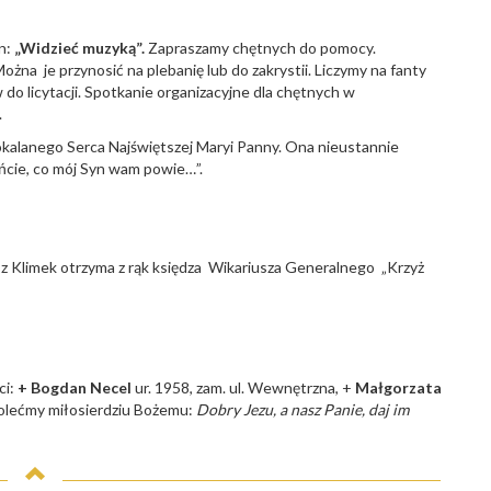
n:
„Widzieć muzyką”.
Zapraszamy chętnych do pomocy.
żna je przynosić na plebanię lub do zakrystii. Liczymy na fanty
o licytacji. Spotkanie organizacyjne dla chętnych w
.
kalanego Serca Najświętszej Maryi Panny. Ona nieustannie
ńcie, co mój Syn wam powie…”.
asz Klimek otrzyma z rąk księdza Wikariusza Generalnego „Krzyż
ci:
+ Bogdan Necel
ur. 1958, zam. ul. Wewnętrzna, +
Małgorzata
polećmy miłosierdziu Bożemu:
Dobry Jezu, a nasz Panie, daj im