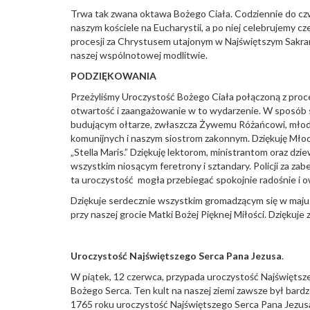
Trwa tak zwana oktawa Bożego Ciała. Codziennie do czw
naszym kościele na Eucharystii, a po niej celebrujemy
procesji za Chrystusem utajonym w Najświętszym Sakram
naszej wspólnotowej modlitwie.
PODZIĘKOWANIA
Przeżyliśmy Uroczystość Bożego Ciała połączoną z proc
otwartość i zaangażowanie w to wydarzenie. W sposób s
budującym ołtarze, zwłaszcza Żywemu Różańcowi, młod
komunijnych i naszym siostrom zakonnym. Dziękuję Młodz
„Stella Maris.” Dziękuję lektorom, ministrantom oraz d
wszystkim niosącym feretrony i sztandary. Policji za zab
ta uroczystość mogła przebiegać spokojnie radośnie i 
Dziękuje serdecznie wszystkim gromadzącym się w maju n
przy naszej grocie Matki Bożej Pięknej Miłości. Dziękuje
Uroczystość Najświętszego Serca Pana Jezusa
.
W piątek, 12 czerwca, przypada uroczystość Najświętsze
Bożego Serca. Ten kult na naszej ziemi zawsze był bard
1765 roku uroczystość Najświętszego Serca Pana Jezusa 