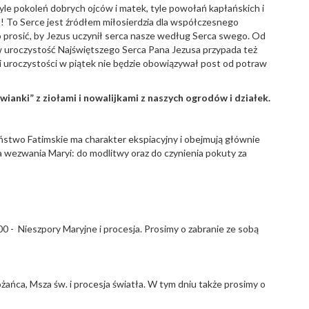
le pokoleń dobrych ojców i matek, tyle powołań kapłańskich i
 To Serce jest źródłem miłosierdzia dla współczesnego
o prosić, by Jezus uczynił serca nasze według Serca swego. Od
 w uroczystość Najświętszego Serca Pana Jezusa przypada też
 uroczystości w piątek nie będzie obowiązywał post od potraw
ianki” z ziołami i nowalijkami z naszych ogrodów i działek.
stwo Fatimskie ma charakter ekspiacyjny i obejmują głównie
wezwania Maryi: do modlitwy oraz do czynienia pokuty za
.00 - Nieszpory Maryjne i procesja. Prosimy o zabranie ze sobą
różańca, Msza św. i procesja światła. W tym dniu także prosimy o