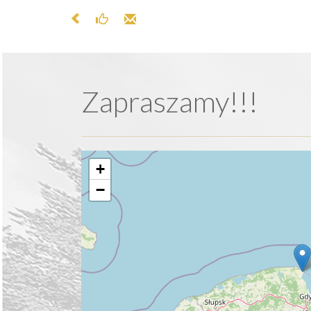
Zapraszamy!!!
+
−