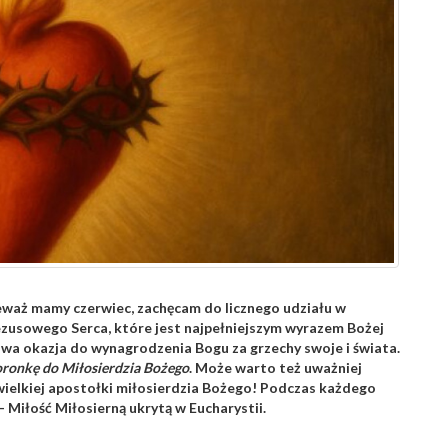
ieważ mamy czerwiec, zachęcam do licznego udziału w
ezusowego Serca, które jest najpełniejszym wyrazem Bożej
owa okazja do wynagrodzenia Bogu za grzechy swoje i świata.
ronkę do Miłosierdzia Bożego
. Może warto też uważniej
 wielkiej apostołki miłosierdzia Bożego! Podczas każdego
iłość Miłosierną ukrytą w Eucharystii.