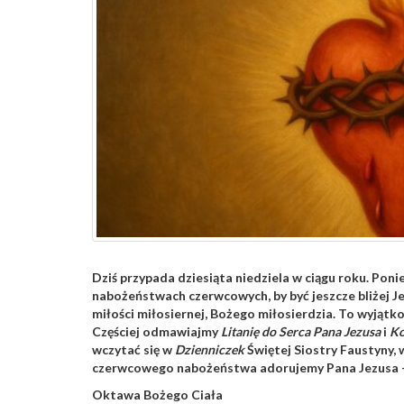
Dziś przypada dziesiąta niedziela w ciągu roku. Pon
nabożeństwach czerwcowych, by być jeszcze bliżej J
miłości miłosiernej, Bożego miłosierdzia. To wyjątk
Częściej odmawiajmy
Litanię do Serca Pana Jezusa
i
Ko
wczytać się w
Dzienniczek
Świętej Siostry Faustyny,
czerwcowego nabożeństwa adorujemy Pana Jezusa – M
Oktawa Bożego Ciała