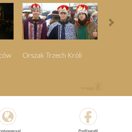
Next
Bieg Papieski
XXII Pielgrzymi
Półmaraton - 1/3
Maraton Nordic
Walking - Rajd
Rowerowy o
Memoriał Jana
Pawła II
ystusowcy.pl
Profil parafii