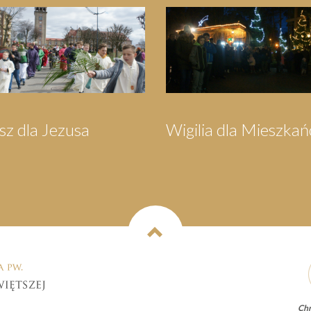
lgrzymka do
Festyn Parafialny
arzewa
Chr