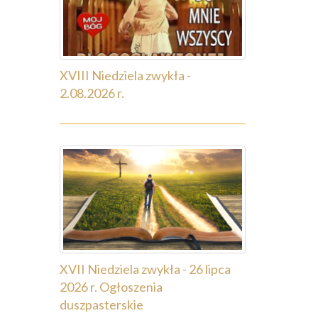
XVIII Niedziela zwykła -
2.08.2026 r.
XVII Niedziela zwykła - 26 lipca
2026 r. Ogłoszenia
duszpasterskie