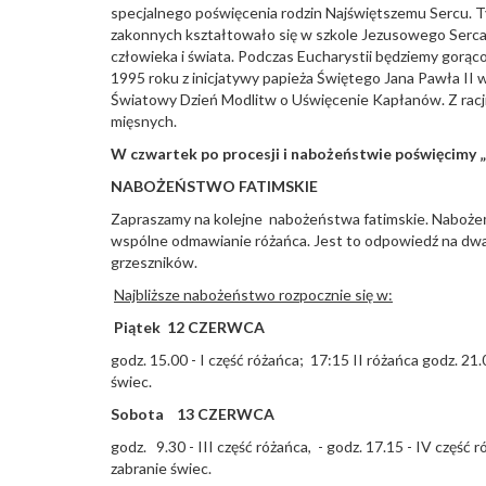
specjalnego poświęcenia rodzin Najświętszemu Sercu. Ty
zakonnych kształtowało się w szkole Jezusowego Serca!
człowieka i świata. Podczas Eucharystii będziemy gorąc
1995 roku z inicjatywy papieża Świętego Jana Pawła II
Światowy Dzień Modlitw o Uświęcenie Kapłanów. Z racji
mięsnych.
W czwartek po procesji i nabożeństwie poświęcimy „w
NABOŻEŃSTWO FATIMSKIE
Zapraszamy na kolejne nabożeństwa fatimskie. Nabożeń
wspólne odmawianie różańca. Jest to odpowiedź na dwa 
grzeszników.
Najbliższe nabożeństwo rozpocznie się w:
Piątek 12 CZERWCA
godz. 15.00 - I część różańca; 17:15 II różańca godz. 21
świec.
Sobota 13 CZERWCA
godz. 9.30 - III część różańca, - godz. 17.15 - IV część 
zabranie świec.