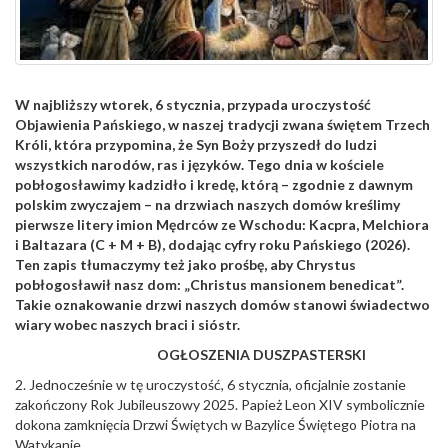
W najbliższy wtorek, 6 stycznia, przypada uroczystość
Objawienia Pańskiego, w naszej tradycji zwana świętem Trzech
Króli, która przypomina, że Syn Boży przyszedł do ludzi
wszystkich narodów, ras i języków. Tego dnia w kościele
pobłogosławimy kadzidło i kredę, którą – zgodnie z dawnym
polskim zwyczajem – na drzwiach naszych domów kreślimy
pierwsze litery imion Mędrców ze Wschodu: Kacpra, Melchiora
i Baltazara (C + M + B), dodając cyfry roku Pańskiego (2026).
Ten zapis tłumaczymy też jako prośbę, aby Chrystus
pobłogosławił nasz dom: „Christus mansionem benedicat”.
Takie oznakowanie drzwi naszych domów stanowi świadectwo
wiary wobec naszych braci i sióstr.
OGŁOSZENIA DUSZPASTERSKI
2. Jednocześnie w tę uroczystość, 6 stycznia, oficjalnie zostanie
zakończony Rok Jubileuszowy 2025. Papież Leon XIV symbolicznie
dokona zamknięcia Drzwi Świętych w Bazylice Świętego Piotra na
Watykanie.