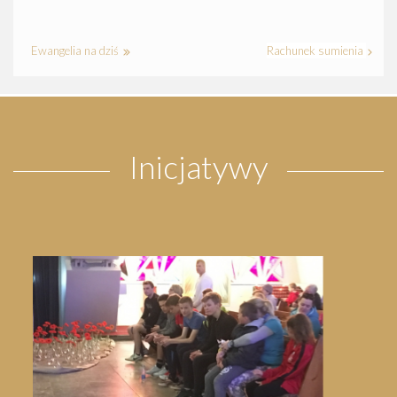
Ewangelia na dziś
Rachunek sumienia
Inicjatywy