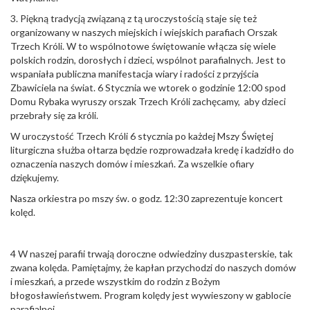
3. Piękną tradycją związaną z tą uroczystością staje się też
organizowany w naszych miejskich i wiejskich parafiach Orszak
Trzech Króli. W to wspólnotowe świętowanie włącza się wiele
polskich rodzin, dorosłych i dzieci, wspólnot parafialnych. Jest to
wspaniała publiczna manifestacja wiary i radości z przyjścia
Zbawiciela na świat. 6 Stycznia we wtorek o godzinie 12:00 spod
Domu Rybaka wyruszy orszak Trzech Króli zachęcamy, aby dzieci
przebrały się za króli.
W uroczystość Trzech Króli 6 stycznia po każdej Mszy Świętej
liturgiczna służba ołtarza będzie rozprowadzała kredę i kadzidło do
oznaczenia naszych domów i mieszkań. Za wszelkie ofiary
dziękujemy.
Nasza orkiestra po mszy św. o godz. 12:30 zaprezentuje koncert
kolęd.
4 W naszej parafii trwają doroczne odwiedziny duszpasterskie, tak
zwana kolęda. Pamiętajmy, że kapłan przychodzi do naszych domów
i mieszkań, a przede wszystkim do rodzin z Bożym
błogosławieństwem. Program kolędy jest wywieszony w gablocie
parafialnej.