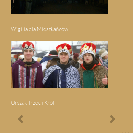
Festyn Parafialny
Bieg Papieski
XXII Pielgrzymi
Półmaraton - 1/3