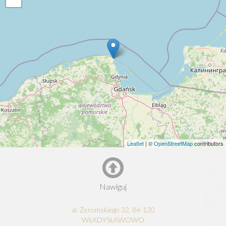
Leaflet
| ©
OpenStreetMap
contributors
Nawiguj
al. Żeromskiego 32, 84-120
WŁADYSŁAWOWO