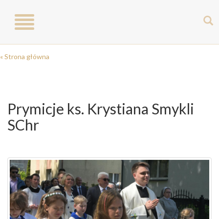
Toggle
navigation
« Strona główna
Prymicje ks. Krystiana Smykli
SChr