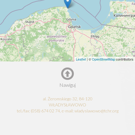
Leaflet
| ©
OpenStreetMap
contributors
Nawiguj
al. Żeromskiego 32, 84-120
WŁADYSŁAWOWO
tel./fax: (058) 674 02 74, e-mail: wladyslawowo@tchr.org