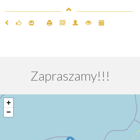
Zapraszamy!!!
+
−