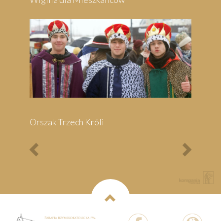
Bieg Papieski
XXII Pielgrzymi
Półmaraton - 1/3
Maraton Nordic Walking
- Rajd Rowerowy o
Memoriał Jana Pawła II